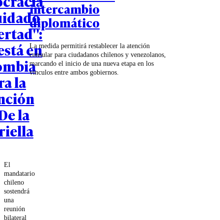
cracia
intercambio
uidado
diplomático
bertad":
está en
La medida permitirá restablecer la atención
consular para ciudadanos chilenos y venezolanos,
ombia
marcando el inicio de una nueva etapa en los
vínculos entre ambos gobiernos.
ra la
nción
De la
riella
El
mandatario
chileno
sostendrá
una
reunión
bilateral