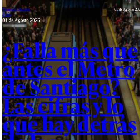
desarrollo
tecnológico
Francisco Rosales
01 de Agosto 20
País
e
01 de Agosto 2026
innovación,
con el
objetivo de
¿Falla más que
fortalecer la
formación
de
profesionales
antes el Metro
y dar
respuesta a
los desafíos
de Santiago?
del sistema
de salud.
Las cifras y lo
que hay detrás