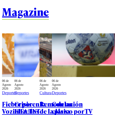
Magazine
06 de
06 de
06 de
06 de
Agosto
Agosto
Agosto
Agosto
2026
2026
2026
2026
Deportes
Deportes
Cultura
Deportes
Fiebre por
Crisis en la
Remodelación
Con un
Vozinha: TNT
FIFA: los
de la plaza
clásico por TV