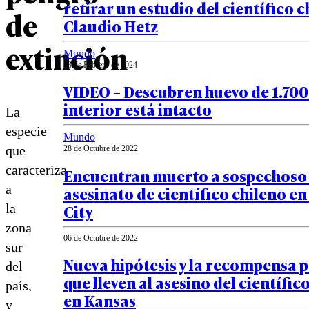
retirar un estudio del científico c
de
Claudio Hetz
extinción
Mundo
13 de Febrero de 2024
VIDEO – Descubren huevo de 1.700
interior está intacto
La
especie
Mundo
que
28 de Octubre de 2022
caracteriza
Encuentran muerto a sospechoso
a
asesinato de científico chileno e
City
la
zona
06 de Octubre de 2022
sur
Nueva hipótesis y la recompensa 
del
que lleven al asesino del científic
país,
en Kansas
y