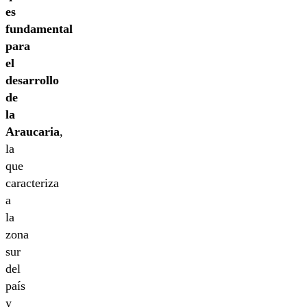
es
fundamental
para
el
desarrollo
de
la
Araucaria
,
la
que
caracteriza
a
la
zona
sur
del
país
y