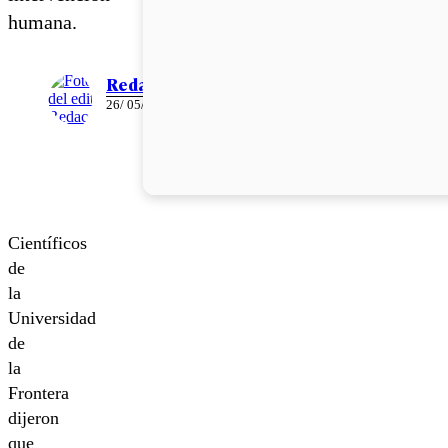
humana.
Redacción
26/ 05/ 2016
Científicos
de
la
Universidad
de
la
Frontera
dijeron
que