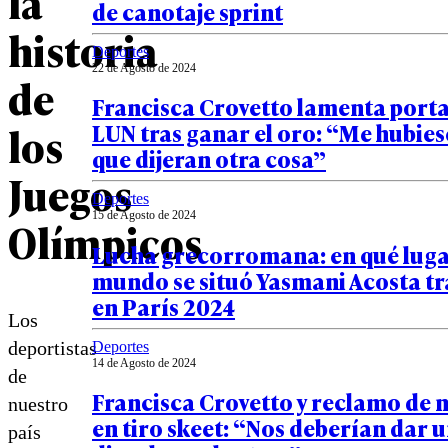
la
de canotaje sprint
historia
Deportes
22 de Agosto de 2024
de
Francisca Crovetto lamenta port
los
LUN tras ganar el oro: “Me hubie
que dijeran otra cosa”
Juegos
Deportes
15 de Agosto de 2024
Olímpicos
Lucha grecorromana: en qué luga
mundo se situó Yasmani Acosta tra
en París 2024
Los
deportistas
Deportes
14 de Agosto de 2024
de
Francisca Crovetto y reclamo de 
nuestro
en tiro skeet: “Nos deberían dar 
país