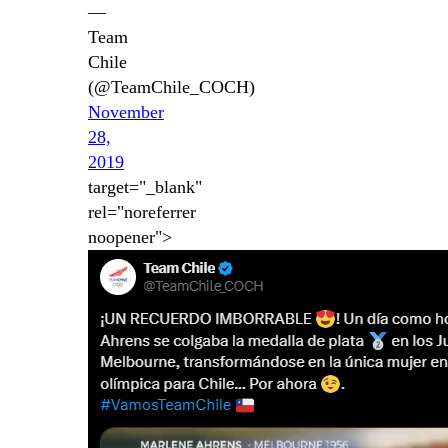
—
Team
Chile
(@TeamChile_COCH)
November
28,
2019
target="_blank"
rel="noreferrer
noopener">