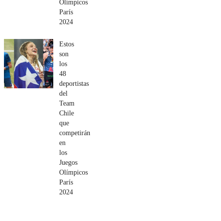
Olímpicos
París
2024
Estos
son
los
48
deportistas
del
Team
Chile
que
competirán
en
los
Juegos
Olímpicos
París
2024