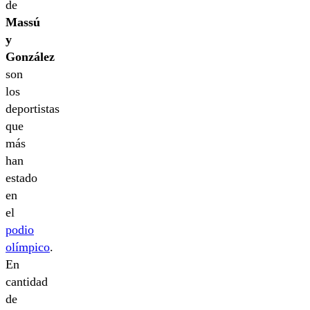
de
Massú
y
González
son
los
deportistas
que
más
han
estado
en
el
podio
olímpico
.
En
cantidad
de