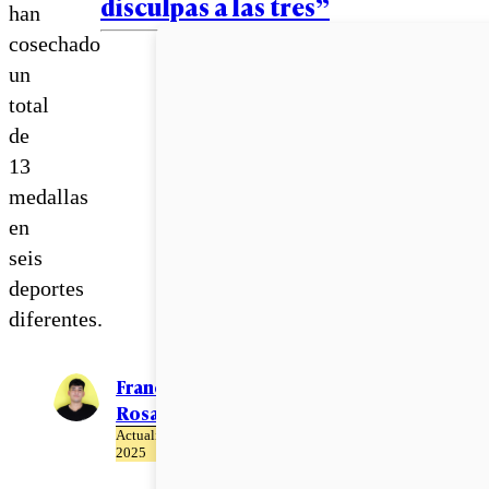
disculpas a las tres”
han
cosechado
un
total
de
13
medallas
en
seis
deportes
diferentes.
Francisco
Rosales
Actualizado el 23 de Abril del
2025