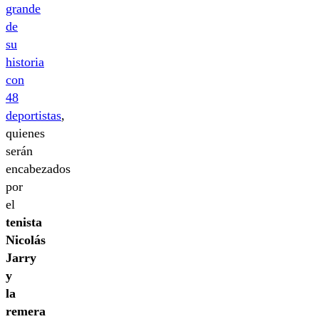
grande
de
su
historia
con
48
deportistas
,
quienes
serán
encabezados
por
el
tenista
Nicolás
Jarry
y
la
remera