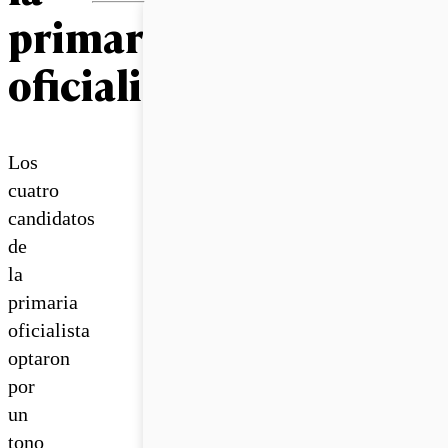
primaria
oficialista
Los
cuatro
candidatos
de
la
primaria
oficialista
optaron
por
un
tono