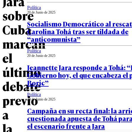
Jara
Política
sobre
20 de Junio de 2025
Socialismo Democrático al rescat
Cuba
Carolina Tohá tras ser tildada de
“anticomunista”
marcan
Política
el
20 de Junio de 2025
Jeannette Jara responde a Tohá: “E
último
Gobierno hoy, el que encabeza el 
debate
Boric”
previo
Política
20 de Junio de 2025
a
Campaña en su recta final: la arr
cuestionada apuesta de Tohá para
la
el escenario frente a Jara