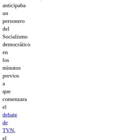
anticipaba
un
personero
del
Socialismo
democrático
en
los
minutos
previos
a
que
comenzara
el
debate
de
TVN
,
el