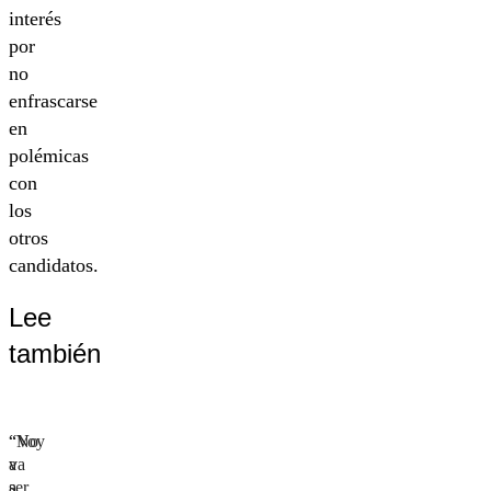
interés
por
no
enfrascarse
en
polémicas
con
los
otros
candidatos.
Lee
también
“Voy
“No
a
va
ser
a