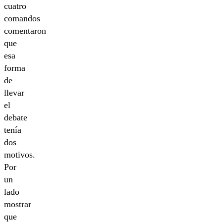
cuatro
comandos
comentaron
que
esa
forma
de
llevar
el
debate
tenía
dos
motivos.
Por
un
lado
mostrar
que