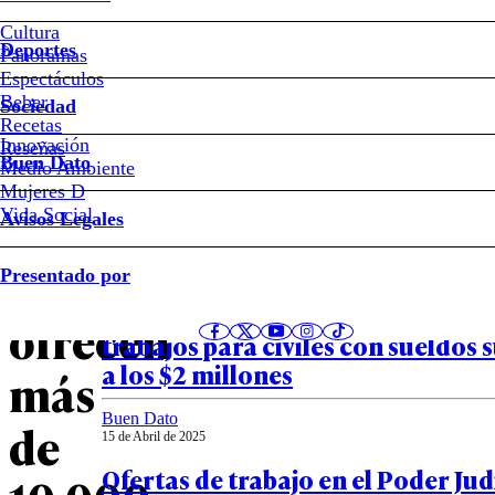
Cultura
Deportes
Nueva
Panoramas
Espectáculos
Beber
feria
Sociedad
Recetas
Innovación
Notas relacionadas
Reseñas
laboral
Buen Dato
Medio Ambiente
Mujeres D
Sence:
Vida Social
Avisos Legales
Buen Dato
se
Presentado por
17 de Abril de 2025
Trabaja en la PDI: nuevas ofertas 
ofrecen
trabajos para civiles con sueldos 
a los $2 millones
más
Buen Dato
de
15 de Abril de 2025
Ofertas de trabajo en el Poder Jud