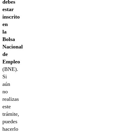
debes
estar
inscrito
en
la
Bolsa
Nacional
de
Empleo
(BNE).
Si
aún
no
realizas
este
trámite,
puedes
hacerlo