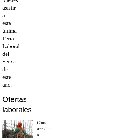
puedes
asistir
a
esta
última
Feria
Laboral
del
Sence
de
este
año.
Ofertas
laborales
Cómo
acceder
a