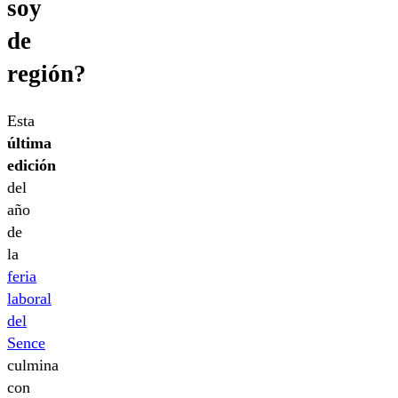
soy
de
región?
Esta
última
edición
del
año
de
la
feria
laboral
del
Sence
culmina
con