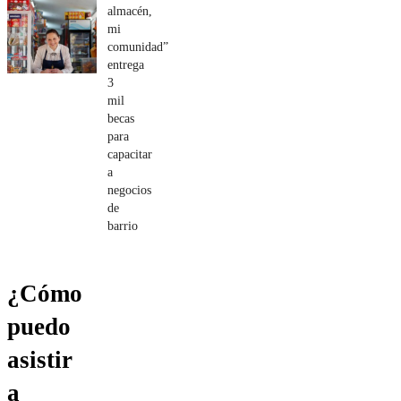
almacén,
mi
comunidad”
entrega
3
mil
becas
para
capacitar
a
negocios
de
barrio
¿Cómo
puedo
asistir
a