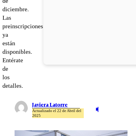
de
diciembre.
Las
preinscripciones
ya
están
disponibles.
Entérate
de
los
detalles.
Javiera Latorre
Actualizado el 22 de Abril del
2025