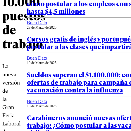
10.000
cómo postular a los empleos con 
hasta $4,5 millones
puestos
Buen Dato
de
28 de Marzo de 2025
Cursos gratis de inglés y portugu
trabajo
postular a las clases que impartir
Buen Dato
19 de Marzo de 2025
La
Sueldos superan el $1.100.000: co
nueva
ofertas de trabajo para campaña 
versión
vacunación contra la influenza
de
la
Buen Dato
Gran
18 de Marzo de 2025
Feria
Carabineros anunció nuevas ofer
Laboral
trabajo: ¿Cómo postular a las vac