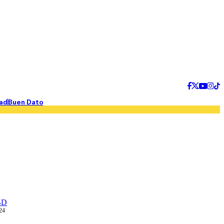
ad
Buen Dato
-D
024