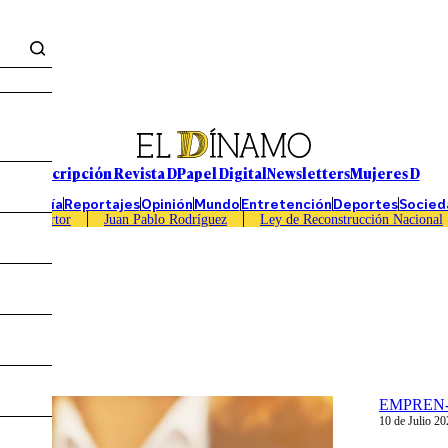
Suscripción Revista D
Papel Digital
Newsletters
Mujeres D
Economía
Reportajes
Opinión
Mundo
Entretención
Deportes
Socied
Caso Sartor
Juan Pablo Rodríguez
Ley de Reconstrucción Nacional
EMPREN
10 de Julio 2