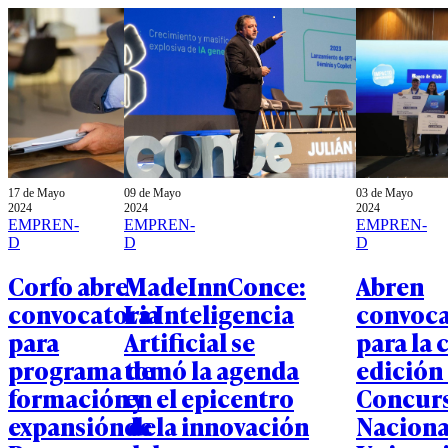
17 de Mayo
09 de Mayo
03 de Mayo
2024
2024
2024
EMPREN-
EMPREN-
EMPREN-
D
D
D
Corfo abre
MadeInnConce:
Abren
convocatoria
La Inteligencia
convoca
para
Artificial se
para la 
programa de
tomó la agenda
edición
formación y
en el epicentro
Concur
expansión de
de la innovación
Naciona