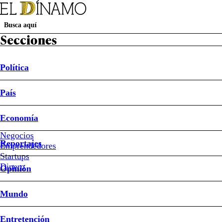
Secciones
Política
País
Política
País
Economía
Negocios
Reportajes
EMPREN-D
Emprendedores
Startups
Dinero
Opinión
Mundo
Entretención