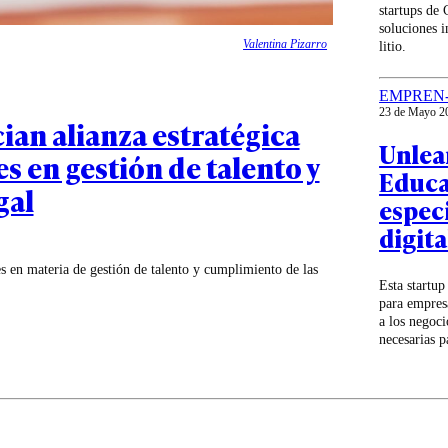
startups de
soluciones i
Valentina Pizarro
litio.
EMPREN
23 de Mayo 2
ian alianza estratégica
Unlea
s en gestión de talento y
Educa
gal
espec
digita
es en materia de gestión de talento y cumplimiento de las
Esta startu
para empresa
a los negoci
necesarias p