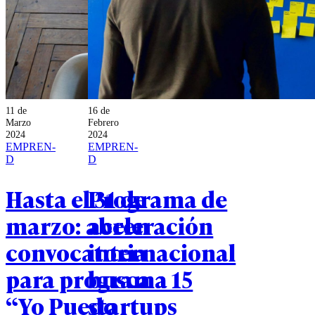
11 de
16 de
Marzo
Febrero
2024
2024
EMPREN-
EMPREN-
D
D
Hasta el 31 de
Programa de
marzo: abren
aceleración
convocatoria
internacional
para programa
busca a 15
“Yo Puedo
startups