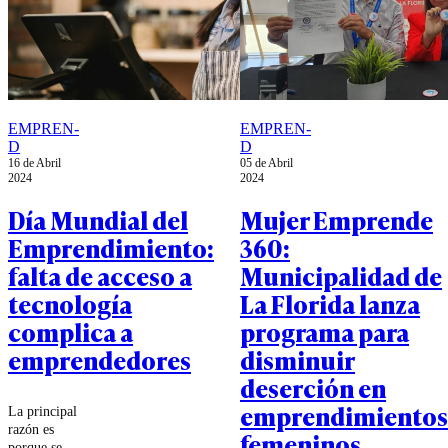
EMPREN-
EMPREN-
D
D
16 de Abril
05 de Abril
2024
2024
Día Mundial del
Mujer Emprende
Emprendimiento:
360:
falta de acceso a
Municipalidad de
tecnología
La Florida lanza
complica a
programa para
emprendedores
disminuir
deserción en
emprendimientos
La principal
razón es
femeninos
porque se