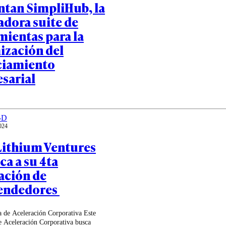
ntan SimpliHub, la
adora suite de
mientas para la
ización del
ciamiento
sarial
-D
024
ithium Ventures
ca a su 4ta
ación de
endedores
 de Aceleración Corporativa Este
 Aceleración Corporativa busca