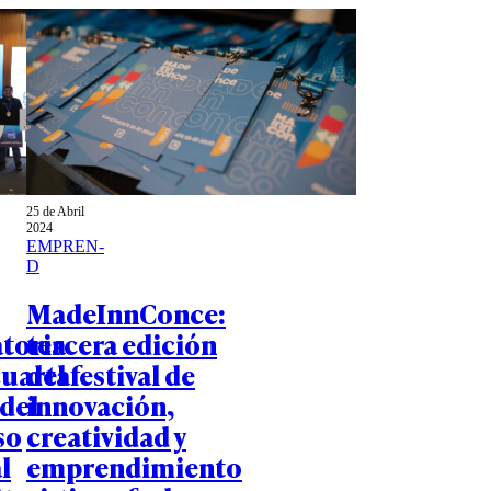
25 de Abril
2024
EMPREN-
D
MadeInnConce:
toria
tercera edición
cuarta
del festival de
 del
innovación,
so
creatividad y
l
emprendimiento