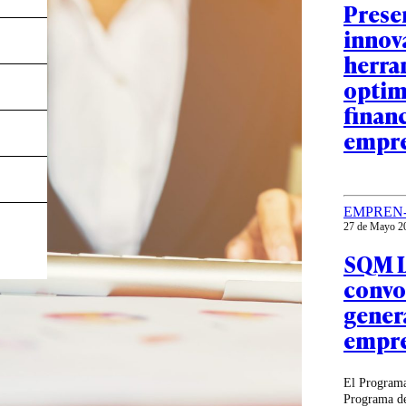
Prese
innov
herra
optim
finan
empre
EMPREN
27 de Mayo 2
SQM L
convo
gener
empr
El Programa
Programa de