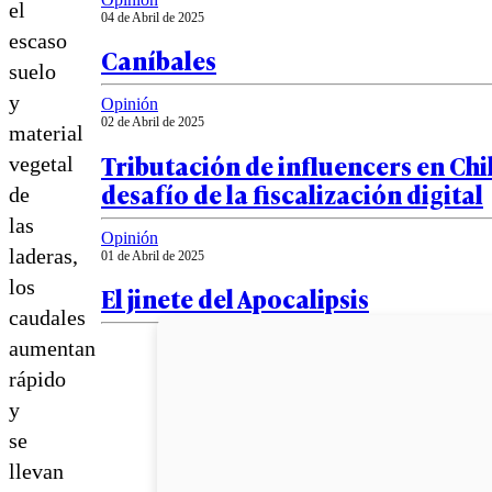
el
04 de Abril de 2025
escaso
Caníbales
suelo
y
Opinión
02 de Abril de 2025
material
Tributación de influencers en Chil
vegetal
desafío de la fiscalización digital
de
las
Opinión
laderas,
01 de Abril de 2025
los
El jinete del Apocalipsis
caudales
aumentan
rápido
y
se
llevan