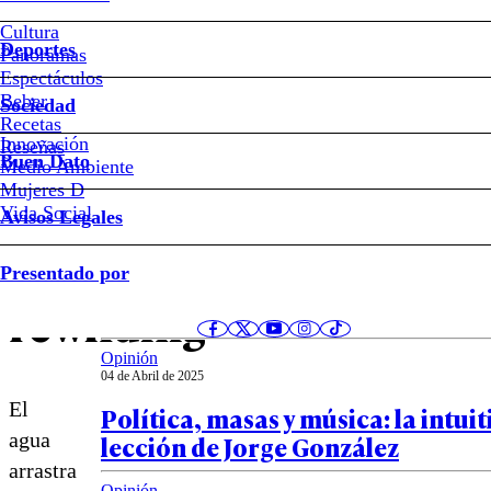
de
Cultura
la
Deportes
Panoramas
Espectáculos
pobreza
Beber
Sociedad
Recetas
Innovación
(ecológica)
Notas relacionadas
Reseñas
Buen Dato
Medio Ambiente
Mujeres D
y
Vida Social
Avisos Legales
el
Opinión
Presentado por
07 de Abril de 2025
rewilding
Pendulum
Opinión
04 de Abril de 2025
El
Política, masas y música: la intuit
agua
lección de Jorge González
arrastra
Opinión