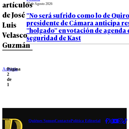
artículos
07 de Agosto 2026
de José
"No será sufrido como lo de Quiro
presidente de Cámara anticipa r
Luis
"holgado" en votación de agenda 
Velasco
seguridad de Kast
Guzmán
Anterior
Página
2
de
1
Quiénes Somos
Contacto
Política Editorial