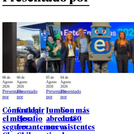
06 de
06 de
05 de
04 de
Agosto
Agosto
Agosto
Agosto
2026
2026
2026
2026
Presentado
Presentado
Presentado
Presentado
por
por
por
por
Cómo elegir
Entel y
Jumbo
Con más
el mejor
Desafío
abre una
de 180
seguro:
Levantemos
nueva
asistentes