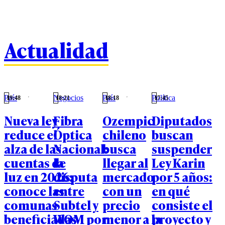
integra
Actualidad
País
Negocios
País
Política
19:48
18:21
18:18
17:45
Nueva ley
Fibra
Ozempic
Diputados
reduce el
Óptica
chileno
buscan
alza de las
Nacional:
busca
suspender
cuentas de
la
llegar al
Ley Karin
luz en 2026:
disputa
mercado
por 5 años:
conoce las
entre
con un
en qué
comunas
Subtel y
precio
consiste el
beneficiadas
WOM por
menor a la
proyecto y