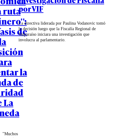
ómica
por VIF
a ruta
inero":
La directiva liderada por Paulina Vodanovic tomó
fasis de
la decisión luego que la Fiscalía Regional de
Valparaíso iniciara una investigación que
la
involucra al parlamentario.
sición
ara
ntar la
nda de
uridad
e La
neda
"Muchos