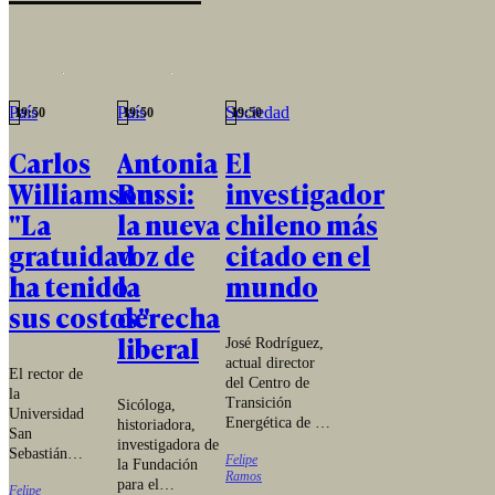
empiezan a
animar la
competencia
por la
dirección
del
País
País
Sociedad
19:50
19:50
19:50
organismo.
Carlos
Antonia
El
Williamson:
Russi:
investigador
"La
la nueva
chileno más
gratuidad
voz de
citado en el
ha tenido
la
mundo
sus costos"
derecha
liberal
José Rodríguez,
actual director
El rector de
del Centro de
la
Transición
Sicóloga,
Universidad
Energética de la
historiadora,
San
Universidad San
investigadora de
Sebastián
Felipe
Sebastián, y ex
la Fundación
regresa al
Ramos
rector de la
para el
Felipe
cargo para