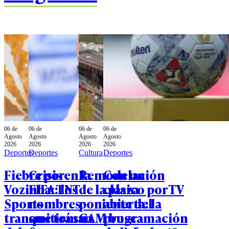
06 de
06 de
06 de
06 de
Agosto
Agosto
Agosto
Agosto
2026
2026
2026
2026
Deportes
Deportes
Cultura
Deportes
Fiebre por
Crisis en la
Remodelación
Con un
Vozinha: TNT
FIFA: los
de la plaza
clásico por TV
Sports
nombres
poniente del
abierta: la
transmitirá su
que toman
GAM busca
programación