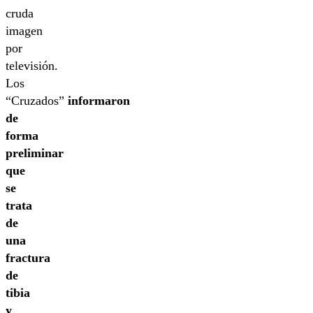
cruda
imagen
por
televisión.
Los
“Cruzados”
informaron
de
forma
preliminar
que
se
trata
de
una
fractura
de
tibia
y