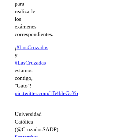
para
realizarle
los
exámenes
correspondientes.
¡
#LosCruzados
y
#LasCruzadas
estamos
contigo,
"Gato"!
pic.twitter.com/1B4bleGcYo
—
Universidad
Católica
(@CruzadosSADP)