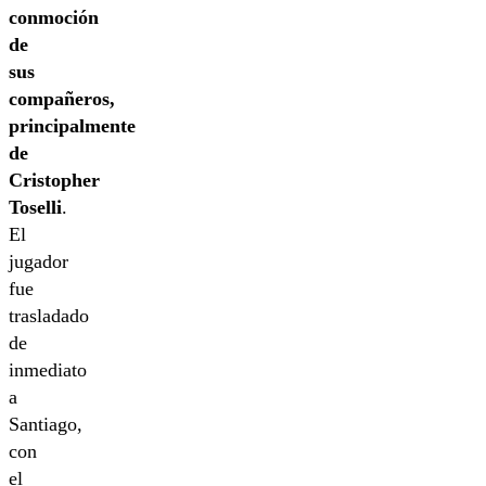
conmoción
de
sus
compañeros,
principalmente
de
Cristopher
Toselli
.
El
jugador
fue
trasladado
de
inmediato
a
Santiago,
con
el