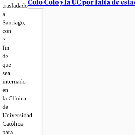
Colo Colo y la UC por falta de est
trasladado
a
Santiago,
con
el
fin
de
que
sea
internado
en
la Clínica
de
Universidad
Católica
para