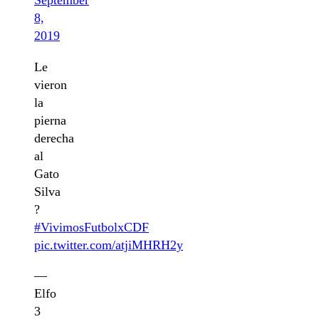
September
8,
2019
Le
vieron
la
pierna
derecha
al
Gato
Silva
?
#VivimosFutbolxCDF
pic.twitter.com/atjiMHRH2y
—
Elfo
3