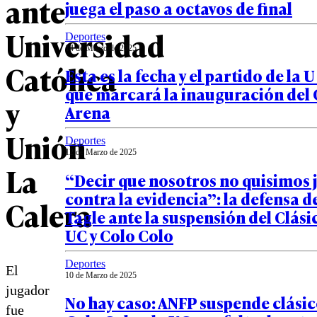
ante
juega el paso a octavos de final
Universidad
Deportes
14 de Marzo de 2025
Católica
Esta es la fecha y el partido de la 
que marcará la inauguración del 
y
Arena
Unión
Deportes
12 de Marzo de 2025
La
“Decir que nosotros no quisimos 
contra la evidencia”: la defensa d
Calera
Tagle ante la suspensión del Clási
UC y Colo Colo
Deportes
El
10 de Marzo de 2025
jugador
No hay caso: ANFP suspende clásic
fue