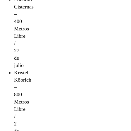
Cisternas
–
400
Metros
Libre
/
27
de
julio
Kristel
Köbrich
–
800
Metros
Libre
/
2
de