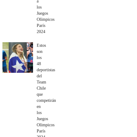
a
los
Juegos
Olímpicos
París
2024
Estos
son
los
48
deportistas
del
Team
Chile
que
competirán
en
los
Juegos
Olímpicos
París