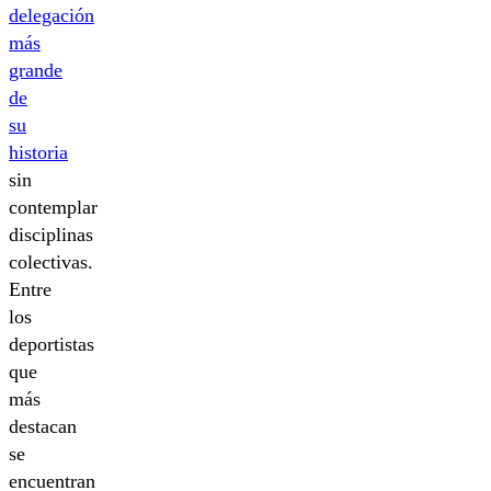
delegación
más
grande
de
su
historia
sin
contemplar
disciplinas
colectivas.
Entre
los
deportistas
que
más
destacan
se
encuentran