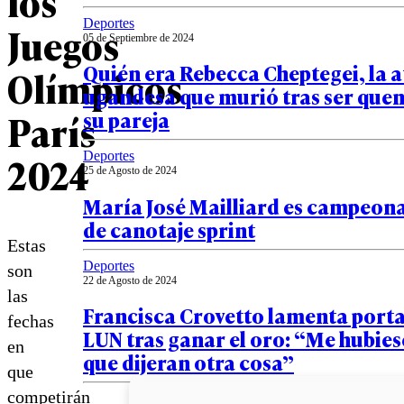
los
Deportes
Juegos
05 de Septiembre de 2024
Quién era Rebecca Cheptegei, la a
Olímpicos
ugandesa que murió tras ser que
París
su pareja
2024
Deportes
25 de Agosto de 2024
María José Mailliard es campeon
de canotaje sprint
Estas
Deportes
son
22 de Agosto de 2024
las
Francisca Crovetto lamenta port
fechas
LUN tras ganar el oro: “Me hubie
en
que dijeran otra cosa”
que
competirán