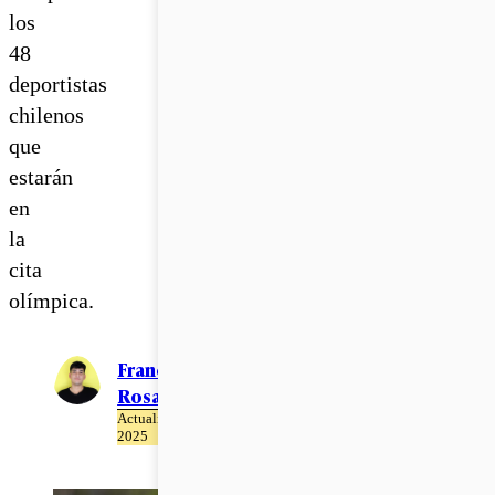
los
48
deportistas
chilenos
que
estarán
en
la
cita
olímpica.
Francisco
Rosales
Actualizado el 23 de Abril del
2025