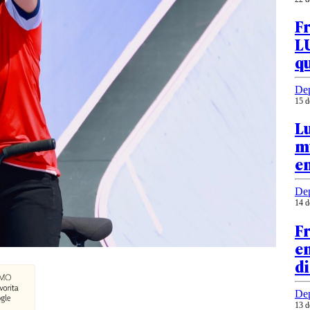
F
LU
qu
Dep
15 d
L
mu
en
Dep
14 d
Fr
en
di
Dep
13 d