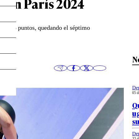
e en París 2024
e 84,24 puntos, quedando el séptimo
N
Dep
05 d
Qu
u
su
Dep
22 d