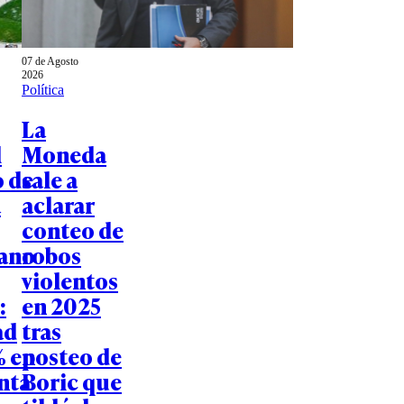
07 de Agosto
2026
Política
La
l
Moneda
 de
sale a
a
aclarar
conteo de
ano
robos
violentos
:
en 2025
ad
tras
% en
posteo de
nta
Boric que