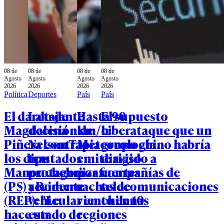
08 de
08 de
08 de
08 de
Agosto
Agosto
Agosto
Agosto
2026
2026
2026
2026
Política
Deportes
País
País
El dardo de
La tajante
Hasta 90
El supuesto
Magdalena
decisión de
km/h:
ciberataque que un
Piñera contra
Nelson Tapia
Meteorología
grupo chino habría
los diputados
tras
emite aviso
dirigido a
Manouchehri
protagonizar
por fuertes
compañías de
(PS) y Romero
accidente
rachas de
telecomunicaciones
(REP): "Le
vehicular en
viento en 10
chilenas
hace un
estado de
regiones