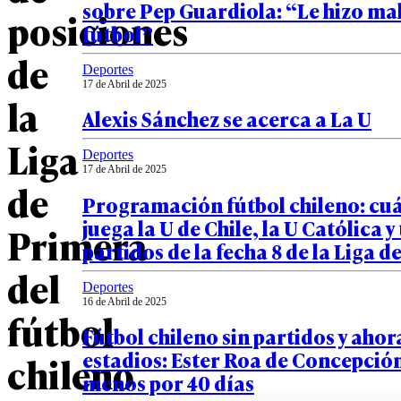
sobre Pep Guardiola: “Le hizo mal
posiciones
fútbol”
de
Deportes
17 de Abril de 2025
la
Alexis Sánchez se acerca a La U
Liga
Deportes
17 de Abril de 2025
de
Programación fútbol chileno: cu
juega la U de Chile, la U Católica y
Primera
partidos de la fecha 8 de la Liga 
del
Deportes
16 de Abril de 2025
fútbol
Fútbol chileno sin partidos y ahor
estadios: Ester Roa de Concepción
chileno
menos por 40 días