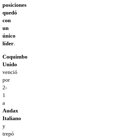
posiciones
quedó
con
un
único
líder
.
Coquimbo
Unido
venció
por
2-
1
a
Audax
Italiano
y
trepó