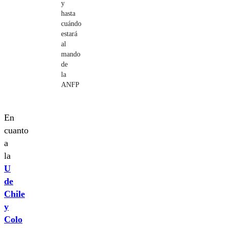
y
hasta
cuándo
estará
al
mando
de
la
ANFP
En
cuanto
a
la
U
de
Chile
y
Colo