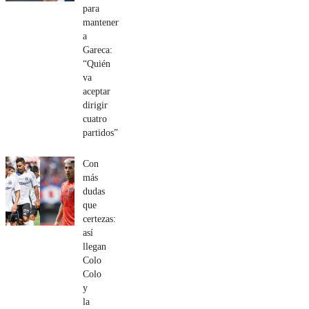
para
mantener
a
Gareca:
“Quién
va
aceptar
dirigir
cuatro
partidos”
Con
más
dudas
que
certezas:
así
llegan
Colo
Colo
y
la