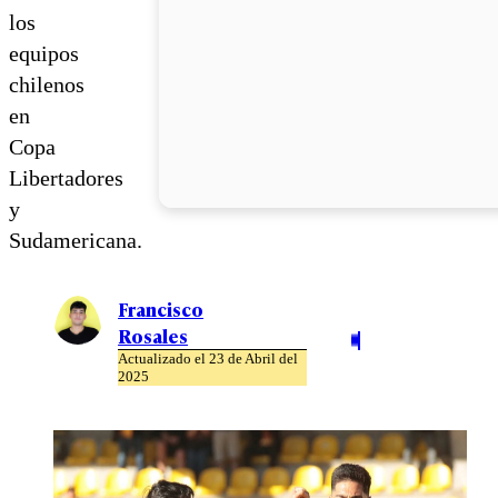
los
equipos
chilenos
en
Copa
Libertadores
y
Sudamericana.
Francisco
Rosales
Actualizado el 23 de Abril del
2025