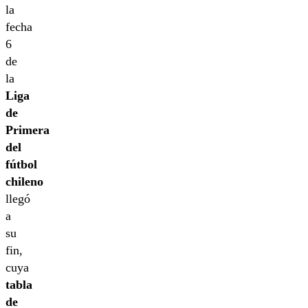
la
fecha
6
de
la
Liga
de
Primera
del
fútbol
chileno
llegó
a
su
fin,
cuya
tabla
de