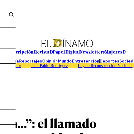
Suscripción Revista D
Papel Digital
Newsletters
Mujeres D
Economía
Reportajes
Opinión
Mundo
Entretención
Deportes
Socied
Caso Sartor
Juan Pablo Rodríguez
Ley de Reconstrucción Nacional
tales
nch…”: el llamado