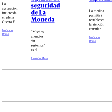
seguridad
La
agrupación
de La
La medida
fue creada
permitirá
Moneda
en plena
restablecer
Guerra Fría
la atención
para reunir
consular
Gabriela
a los países
"Muchos
para
Romo
que no se
anuncios
Gabriela
ciudadanos
alineaban
sin
Romo
chilenos y
con Estados
sustentos"
venezolanos,
Unidos ni
es el
marcando el
con la
diagnóstico
inicio de
Unión
Cristián Meza
de la
una nueva
Soviética.
oposición
etapa en los
ante la
vínculos
ACOT
entre ambos
presentada
gobiernos.
por el
presidente
Kast,
aseverando
que gran
parte de las
medidas