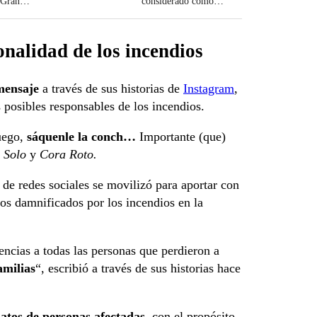
 Gran
considerado como
histórico?
onalidad de los incendios
mensaje
a través de sus historias de
Instagram
,
 posibles responsables de los incendios.
fuego,
sáquenle la conch…
Importante (que)
 Solo
y
Cora Roto.
 de redes sociales se
movilizó para aportar con
los damnificados por los incendios en la
cias a todas las personas que perdieron a
amilias
“, escribió a través de sus historias hace
atos de personas afectadas
, con el propósito