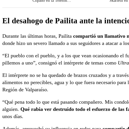
Copano en la Teletón
Skarleth en
2023
Hermano
El desahogo de Pailita ante la intenci
Durante las últimas horas, Pailita
compartió un llamativo 
donde hizo un severo llamado a sus seguidores a atacar a los
“El pueblo con el pueblo, y a los que vean ocasionando el 
pillemos a uno”, consignó el intérprete de temas como
Ultra
El intérprete no se ha quedado de brazos cruzados y a través
alimentos no perecibles, agua y lo que fuera necesario para 
Región de Valparaíso.
“Qué pena todo lo que está pasando compañero. Mis condolen
alguien.
Qué rabia ver destruido todo el esfuerzo de las f
unos días.
Además, aprovechó su influencia en redes para
compartir d