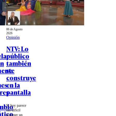
06 de Agosto
2026
Opinión
NTV: Lo
la
público
an
también
mente
se
construye
nes
en la
res
pantalla
mbio
Si hoy parece
tan difícil
tico
sostener un