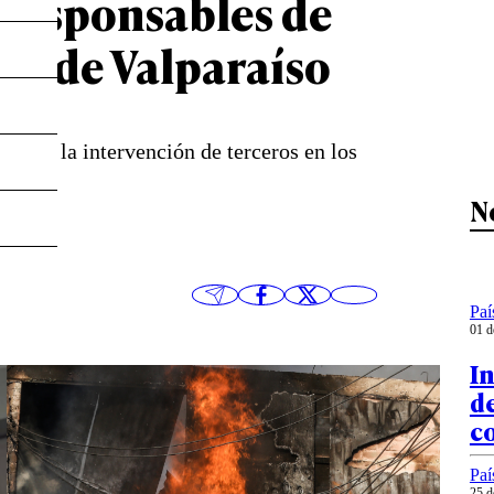
s responsables de
ión de Valparaíso
cto de la intervención de terceros en los
N
Paí
01 d
In
de
c
Paí
25 d