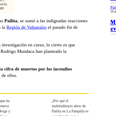
Paí
19 d
Me
omo
Pailita
, se sumó a las indignadas reacciones
e
n la
Región de Valparaíso
el pasado fin de
 investigación en curso, lo cierto es que
r Rodrigo Mundaca han planteado la
la cifra de muertos por los incendios
 de ellos.
 que ha
¿Por qué el
 nueva
multitudinario show de
Jorge y
Pailita en La Pampilla es