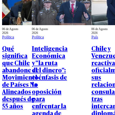
06 de Agosto
06 de Agosto
06 de Agosto
2026
2026
2026
Política
Política
País
Qué
Inteligencia
Chile y
significa
Económica
Venezue
que Chile
y "la ruta
reactiv
abandone el
del dinero":
oficial
Movimiento
el énfasis de
sus
de Países No
la
relacio
Alineados
oposición
consula
después de
para
tras
55 años
enfrentar la
interca
agenda de
diplomá