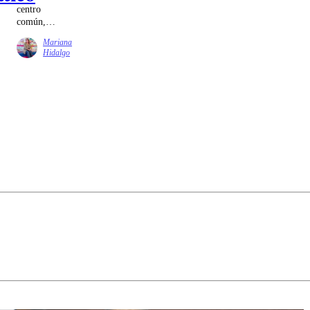
centro
común,
quizás parte
Mariana
de la tarea
Hidalgo
sea volver a
construirlo
desde lugares
más
modestos,
pero no
menos
decisivos. Un
canal público
infantil y
cultural es
uno de esos
lugares. No
porque
resuelva
todo, sino
porque
recuerda que
todavía es
posible
pensar en