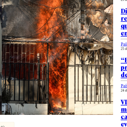
D
re
qu
en
Paí
25 d
“
pr
de
Paí
24 d
VI
m
ca
e