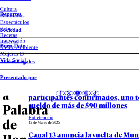
#Oriana
Cultura
Marzoli
Deportes
Panoramas
Espectáculos
“Viejos
Beber
Sociedad
Recetas
Innovación
Notas relacionadas
Reseñas
conocidos”
Buen Dato
Medio Ambiente
Mujeres D
se
Vida Social
Avisos Legales
Entretención
suman
Presentado por
27 de Marzo de 2025
Mundos Opuestos 3: estos son los
a
participantes confirmados, uno t
sueldo de más de $90 millones
Palabra
Entretención
de
12 de Marzo de 2025
Canal 13 anuncia la vuelta de Mu
Honor: