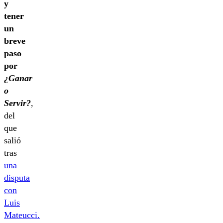
y
tener
un
breve
paso
por
¿Ganar
o
Servir?
,
del
que
salió
tras
una
disputa
con
Luis
Mateucci.