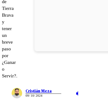
de
Tierra
Brava
y
tener
un
breve
paso
por
¿Ganar
o
Servir?.
Cristián Meza
09/ 10/ 2024