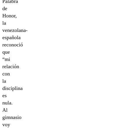
Palabra
de
Honor,
la
venezolana-
española
reconoció
que
“mi
relación
con
la
disciplina
es
nula.
Al
gimnasio
voy