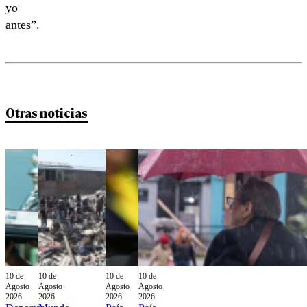
yo
antes”.
Otras noticias
10 de
10 de
10 de
10 de
Agosto
Agosto
Agosto
Agosto
2026
2026
2026
2026