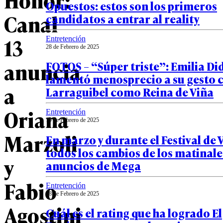
Opuestos: estos son los primeros
Canal
candidatos a entrar al reality
13
Entretención
28 de Febrero de 2025
anuncia
FOTOS – “Súper triste”: Emilia Di
lamentó menosprecio a su gesto 
a
Larraguibel como Reina de Viña
Oriana
Entretención
19 de Febrero de 2025
Marzoli
En marzo y durante el Festival de 
todos los cambios de los matinales
y
anuncios de Mega
Fabio
Entretención
18 de Febrero de 2025
Agostini
Cuál es el rating que ha logrado El