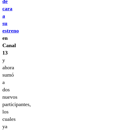
de
cara
a
su
estreno
en
Canal
13
y
ahora
sumó
a
dos
nuevos
participantes,
los
cuales
ya