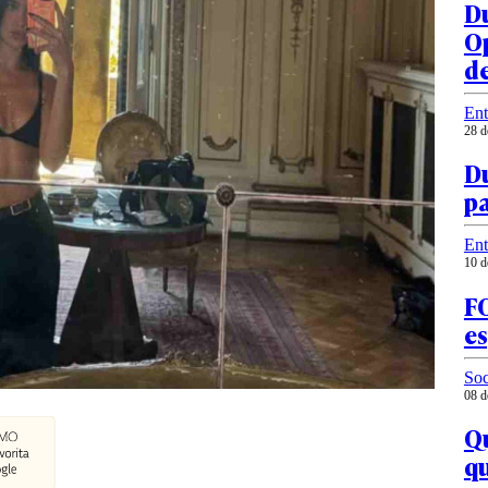
Du
O
d
Ent
28 d
Du
pa
Ent
10 d
FO
e
Soc
08 d
Qu
q