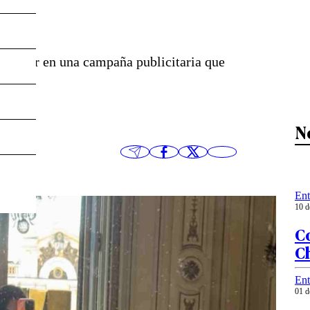
rticipar en una campaña publicitaria que
N
Ent
10 d
C
Ch
Ent
01 d