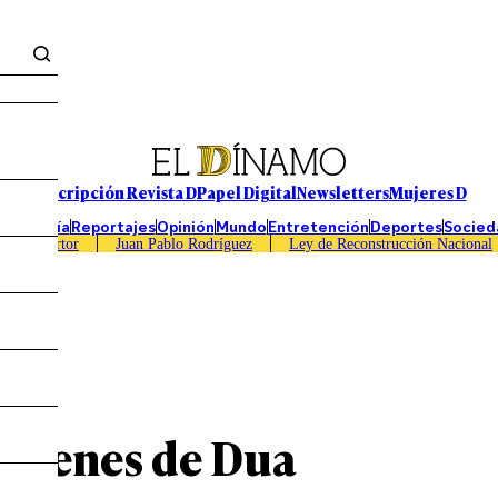
Suscripción Revista D
Papel Digital
Newsletters
Mujeres D
Economía
Reportajes
Opinión
Mundo
Entretención
Deportes
Socied
Caso Sartor
Juan Pablo Rodríguez
Ley de Reconstrucción Nacional
mágenes de Dua