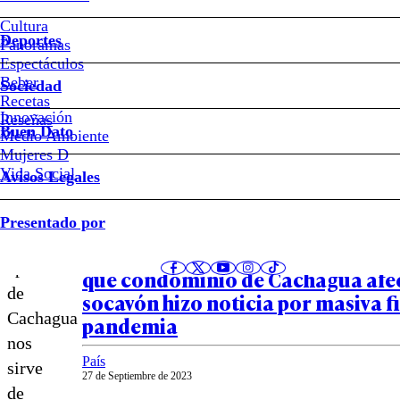
La
Cultura
juventud
Deportes
Panoramas
Espectáculos
y
Beber
Sociedad
Recetas
los
Innovación
Notas relacionadas
Reseñas
Buen Dato
Medio Ambiente
Mujeres D
independientes
Vida Social
Avisos Legales
País
Presentado por
27 de Septiembre de 2023
El
“Con Pancho Correa y la Tere Tagl
episodio
que condominio de Cachagua afe
de
socavón hizo noticia por masiva f
Cachagua
pandemia
nos
País
sirve
27 de Septiembre de 2023
de