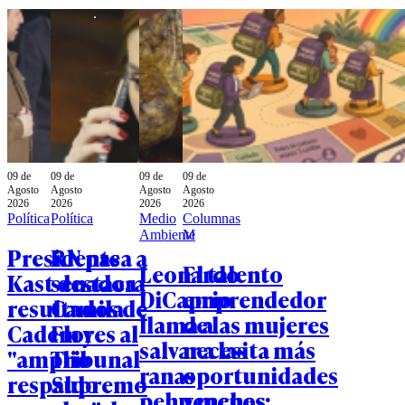
09 de
09 de
09 de
09 de
Agosto
Agosto
Agosto
Agosto
2026
2026
2026
2026
Política
Política
Medio
Columnas
Ambiente
M
Presidente
RN pasa a
Leonardo
El talento
Kast destaca
senadora
DiCaprio
emprendedor
resultados de
Camila
llama a
de las mujeres
Cadem y
Flores al
salvar a las
necesita más
"amplio
Tribunal
ranas
oportunidades
respaldo
Supremo
pehuenches:
y menos