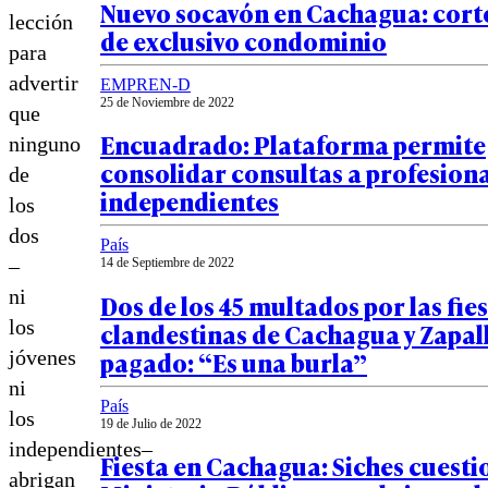
Nuevo socavón en Cachagua: cor
lección
de exclusivo condominio
para
advertir
EMPREN-D
25 de Noviembre de 2022
que
Encuadrado: Plataforma permite
ninguno
consolidar consultas a profesion
de
independientes
los
dos
País
–
14 de Septiembre de 2022
ni
Dos de los 45 multados por las fie
los
clandestinas de Cachagua y Zapal
pagado: “Es una burla”
jóvenes
ni
País
los
19 de Julio de 2022
independientes–
Fiesta en Cachagua: Siches cuesti
abrigan