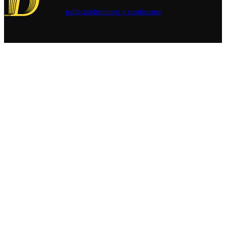
la gente y a
inicio de la
publicidad
términos y condiciones
hacer la
restitución
pega“.
del diálogo
político y
consular
entre ambos
Estados.