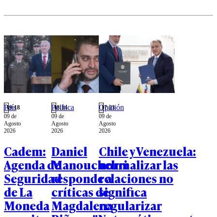
sobre
peligro a
resiliencia.
una especie
en peligro
crítico de
extinción".
País
Política
Opinión
19:18
18:14
17:23
09 de
09 de
09 de
Agosto
Agosto
Agosto
2026
2026
2026
Cadem:
Daniel
Chile y Venezuela:
Agenda de
Manouchehri
normalizar las
Seguridad
responde a
relaciones no
de La
críticas de
significa
Moneda
Magdalena
regularizar