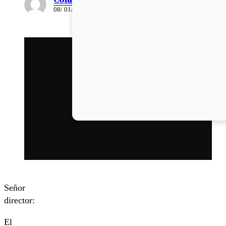
08/ 01/ 2021
Señor
director:
El