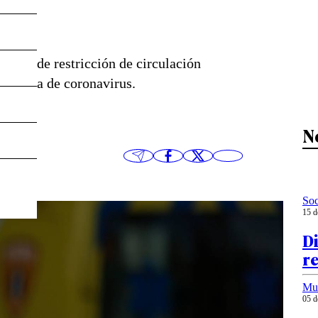
idas de restricción de circulación
pandemia de coronavirus.
N
Soc
15 d
Di
re
Mu
05 d