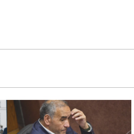
desde lugares
más
modestos,
pero no
menos
decisivos. Un
canal público
infantil y
cultural es
uno de esos
lugares. No
porque
resuelva
todo, sino
porque
recuerda que
todavía es
posible
pensar en
algo más que
en la
supervivencia
individual.
Todavía es
posible