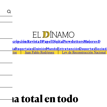
Suscripción Revista D
Papel Digital
Newsletters
Mujeres D
Economía
Reportajes
Opinión
Mundo
Entretención
Deportes
Socied
Caso Sartor
Juan Pablo Rodríguez
Ley de Reconstrucción Nacional
ena total en todo