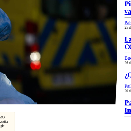
Pi
va
Paí
25 d
La
CO
Bu
26 d
¿Q
Paí
20 d
P
I