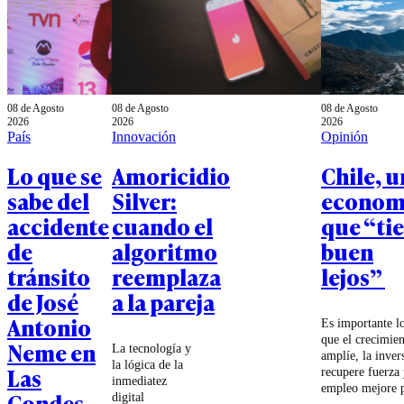
08 de Agosto
08 de Agosto
08 de Agosto
2026
2026
2026
País
Innovación
Opinión
Lo que se
Amoricidio
Chile, u
sabe del
Silver:
econom
accidente
cuando el
que “ti
de
algoritmo
buen
tránsito
reemplaza
lejos”
de José
a la pareja
Antonio
Es importante l
que el crecimien
Neme en
La tecnología y
amplíe, la inver
la lógica de la
Las
recupere fuerza 
inmediatez
empleo mejore 
Condes
digital
que la distancia