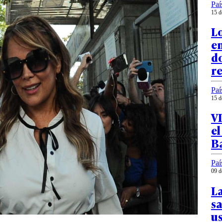
Paí
15 d
Lo
en
do
r
Paí
15 d
V
e
Ba
Paí
09 d
La
sa
u