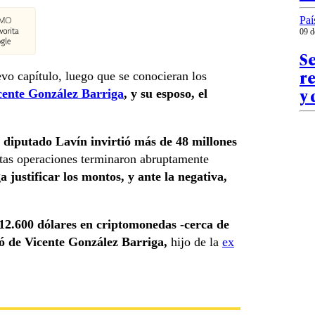
Paí
09 d
S
re
o capítulo, luego que se conocieran los
y 
cente González Barriga
, y su esposo, el
l diputado Lavín invirtió más de 48 millones
tas operaciones terminaron abruptamente
 justificar los montos, y ante la negativa,
12.600 dólares en criptomonedas -cerca de
ió de Vicente González Barriga,
hijo de la
ex