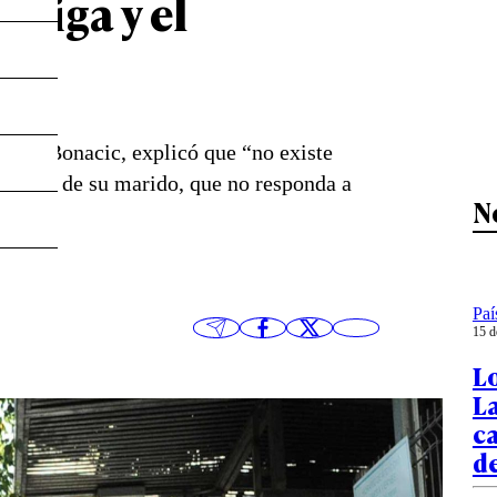
rriga y el
tóbal Bonacic, explicó que “no existe
athy y de su marido, que no responda a
N
Paí
15 d
Lo
La
ca
d