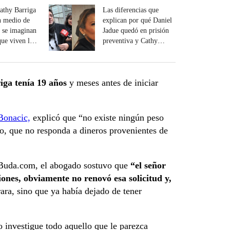
thy Barriga
Las diferencias que
n medio de
explican por qué Daniel
o se imaginan
Jadue quedó en prisión
que viven las
preventiva y Cathy
Barriga no
ga tenía 19 años
y meses antes de iniciar
Bonacic,
explicó que “no existe ningún peso
o, que no responda a dineros provenientes de
 Buda.com, el abogado sostuvo que
“el señor
ones, obviamente no renovó esa solicitud y,
ara, sino que ya había dejado de tener
 investigue todo aquello que le parezca