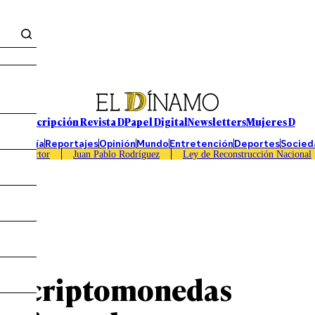
Suscripción Revista D
Papel Digital
Newsletters
Mujeres D
Economía
Reportajes
Opinión
Mundo
Entretención
Deportes
Socied
Caso Sartor
Juan Pablo Rodríguez
Ley de Reconstrucción Nacional
 de criptomonedas