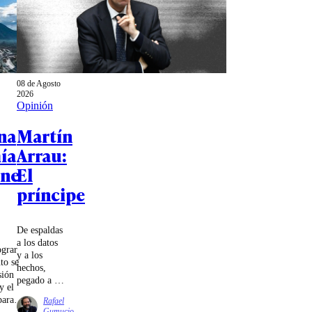
08 de Agosto
2026
Opinión
na
Martín
ía
Arrau:
ene
El
príncipe
De espaldas
a los datos
ograr
y a los
to se
hechos,
sión
pegado a la
y el
pantalla,
para
Rafael
Chile pide
Gumucio