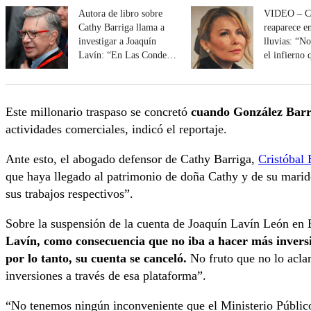
Autora de libro sobre
VIDEO – Ca
Cathy Barriga llama a
reaparece e
investigar a Joaquín
lluvias: “N
Lavín: “En Las Condes
el infierno 
borraron contratos”
familias”
Este millonario traspaso se concretó
cuando González Barri
actividades comerciales, indicó el reportaje.
Ante esto, el abogado defensor de Cathy Barriga,
Cristóbal 
que haya llegado al patrimonio de doña Cathy y de su marid
sus trabajos respectivos”.
Sobre la suspensión de la cuenta de Joaquín Lavín León en
Lavín, como consecuencia que no iba a hacer más inversi
por lo tanto, su cuenta se canceló.
No fruto que no lo aclar
inversiones a través de esa plataforma”.
“No tenemos ningún inconveniente que el Ministerio Público