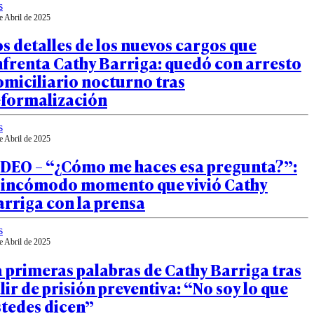
s
e Abril de 2025
s detalles de los nuevos cargos que
frenta Cathy Barriga: quedó con arresto
miciliario nocturno tras
eformalización
s
e Abril de 2025
IDEO – “¿Cómo me haces esa pregunta?”:
l incómodo momento que vivió Cathy
rriga con la prensa
s
e Abril de 2025
 primeras palabras de Cathy Barriga tras
lir de prisión preventiva: “No soy lo que
stedes dicen”