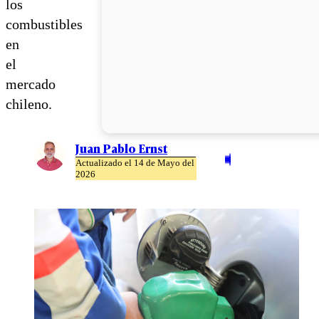
los
combustibles
en
el
mercado
chileno.
Juan Pablo Ernst
Actualizado el 14 de Mayo del
2026