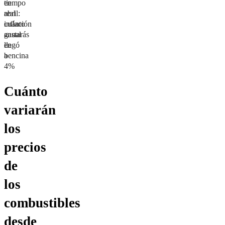
tiempo
en
real
abril:
cuánto
inflación
gastarás
anual
en
llegó
bencina
a
4%
Cuánto
variarán
los
precios
de
los
combustibles
desde