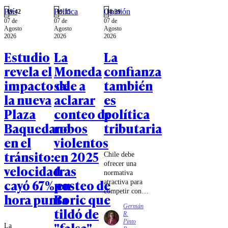
País
Política
Opinión
19:42
19:15
18:39
07 de
07 de
07 de
Agosto
Agosto
Agosto
2026
2026
2026
Estudio
La
La
revela el
Moneda
confianza
impacto de
sale a
también
la nueva
aclarar
es
Plaza
conteo de
política
Baquedano
robos
tributaria
en el
violentos
tránsito:
en 2025
Chile debe
ofrecer una
velocidad
tras
normativa
cayó 67% en
posteo de
atractiva para
competir con
hora punta
Boric que
los mecanismos
Germán
tildó de
de estabilidad e
R.
invariabilidad
Pinto
"falsa"
La
existentes en