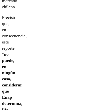
mercado
chileno.
Precisó
que,
en
consecuencia,
este
reporte
“
no
puede,
en
ningún
caso,
considerar
que
Enap
determina,
fija