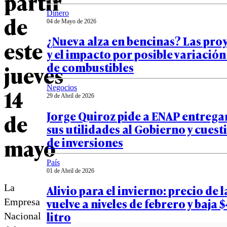
partir
Dinero
de
04 de Mayo de 2026
¿Nueva alza en bencinas? Las pro
este
y el impacto por posible variación
de combustibles
jueves
Negocios
14
29 de Abril de 2026
Jorge Quiroz pide a ENAP entregar
de
sus utilidades al Gobierno y cuest
mayo
de inversiones
País
01 de Abril de 2026
La
Alivio para el invierno: precio de 
vuelve a niveles de febrero y baja 
Empresa
litro
Nacional