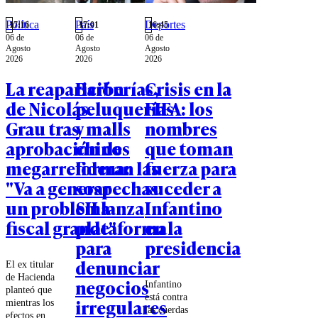
Política
País
Deportes
17:16
17:01
16:45
06 de
06 de
06 de
Agosto
Agosto
Agosto
2026
2026
2026
La reaparición
Barberías,
Crisis en la
de Nicolás
peluquerías
FIFA: los
Grau tras
y malls
nombres
aprobación de
chinos
que toman
megarreforma:
lideran las
fuerza para
"Va a generar
sospechas:
suceder a
un problema
SII lanza
Infantino
fiscal grande"
plataforma
en la
para
presidencia
denunciar
El ex titular
de Hacienda
negocios
Infantino
planteó que
está contra
irregulares
mientras los
las cuerdas
efectos en el