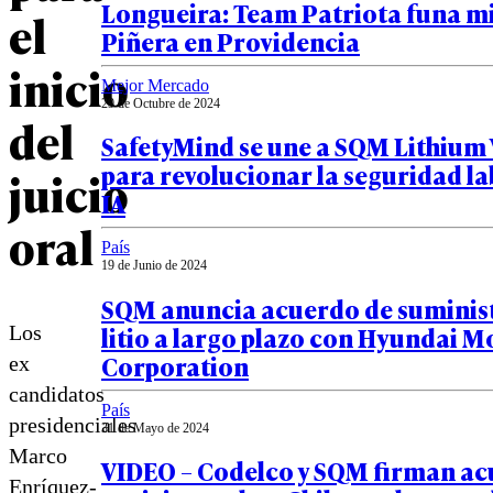
Longueira: Team Patriota funa m
el
Piñera en Providencia
inicio
Mejor Mercado
29 de Octubre de 2024
del
SafetyMind se une a SQM Lithium
para revolucionar la seguridad la
juicio
IA
oral
País
19 de Junio de 2024
SQM anuncia acuerdo de suminist
litio a largo plazo con Hyundai Mo
Los
Corporation
ex
candidatos
País
presidenciales
31 de Mayo de 2024
Marco
VIDEO – Codelco y SQM firman a
Enríquez-