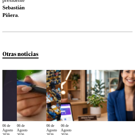
presidente
Sebastián
Piñera
.
Otras noticias
06 de
06 de
06 de
06 de
Agosto
Agosto
Agosto
Agosto
2026
2026
2026
2026