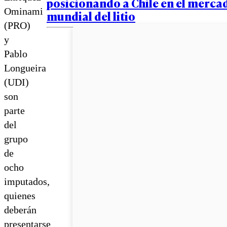
posicionando a Chile en el merca
Ominami
mundial del litio
(PRO)
y
Pablo
Longueira
(UDI)
son
parte
del
grupo
de
ocho
imputados,
quienes
deberán
presentarse