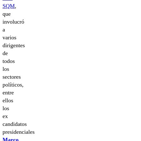
SQM
,
que
involucró
a
varios
dirigentes
de
todos
los
sectores
políticos,
entre
ellos
los
ex
candidatos
presidenciales
Marco