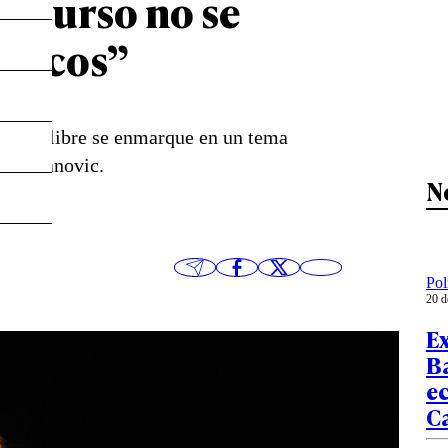
discurso no se
líticos”
aborto libre se enmarque en un tema
na Vodanovic.
N
Pol
20 d
Ex
Ba
e
C