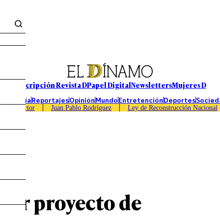
Suscripción Revista D
Papel Digital
Newsletters
Mujeres D
Economía
Reportajes
Opinión
Mundo
Entretención
Deportes
Socied
Caso Sartor
Juan Pablo Rodríguez
Ley de Reconstrucción Nacional
 por proyecto de