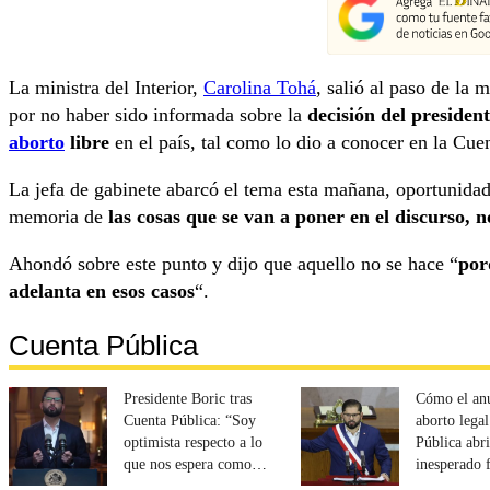
La ministra del Interior,
Carolina Tohá
, salió al paso de la
por no haber sido informada sobre la
decisión del presiden
aborto
libre
en el país, tal como lo dio a conocer en la Cuen
La jefa de gabinete abarcó el tema esta mañana, oportunida
memoria de
las cosas que se van a poner en el discurso, no
Ahondó sobre este punto y dijo que aquello no se hace “
por
adelanta en esos casos
“.
Cuenta Pública
Presidente Boric tras
Cómo el an
Cuenta Pública: “Soy
aborto legal
optimista respecto a lo
Pública abr
que nos espera como
inesperado 
Chile”
el Gobierno