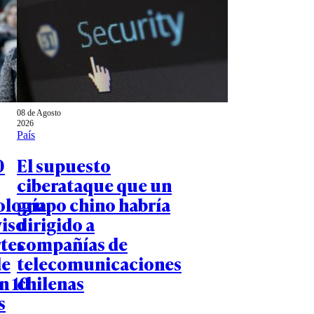
08 de Agosto
2026
País
0
El supuesto
ciberataque que un
ología
grupo chino habría
viso
dirigido a
rtes
compañías de
de
telecomunicaciones
n 10
chilenas
s