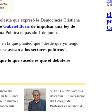
Pol
12 d
E
pr
 molestia que expresó la Democracia Cristiana
C
te
Gabriel Boric
de impulsar una ley de
ta Pública el pasado 1 de junio.
d en la que planteó que “desde que yo tengo
 se avisan a los sectores políticos
“.
que lo que sucede es que el debate se
uncio del
VIDEO – “No vamos a
 en la Cuenta
descansar…”: la reacción
ió un nuevo e
del Colegio de
flanco entre
Profesores a anuncio de
 y el
Boric por deuda