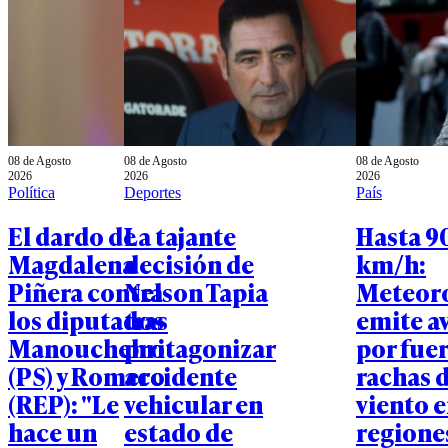
08 de Agosto
08 de Agosto
08 de Agosto
2026
2026
2026
Política
Deportes
País
El dardo de
La tajante
Hasta 9
Magdalena
decisión de
km/h:
Piñera contra
Nelson Tapia
Meteor
los diputados
tras
emite a
Manouchehri
protagonizar
por fue
(PS) y Romero
accidente
rachas 
(REP): "Le
vehicular en
viento e
hace un
estado de
regione