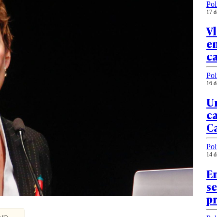
Pol
17 d
Vl
en
ca
Pol
16 d
Un
ca
C
Pol
14 d
En
s
pr