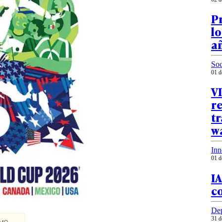
Pr
lo
añ
Soc
01 d
VI
re
tr
w
Inn
01 d
IA
c
Dep
31 d