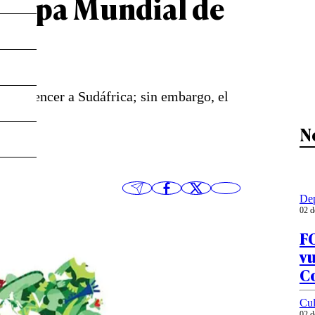
a Copa Mundial de
para vencer a Sudáfrica; sin embargo, el
N
Dep
02 d
FO
vu
C
Cul
02 d