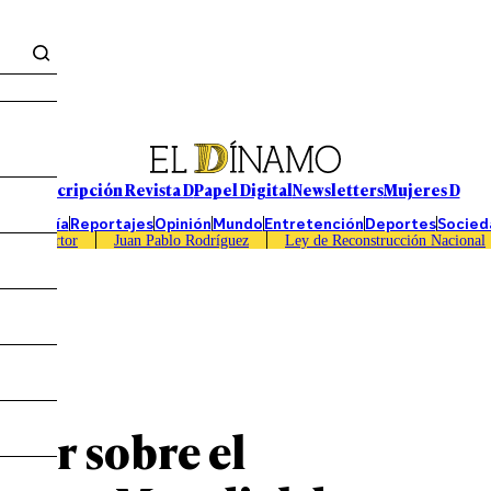
Suscripción Revista D
Papel Digital
Newsletters
Mujeres D
Economía
Reportajes
Opinión
Mundo
Entretención
Deportes
Socied
Caso Sartor
Juan Pablo Rodríguez
Ley de Reconstrucción Nacional
aber sobre el