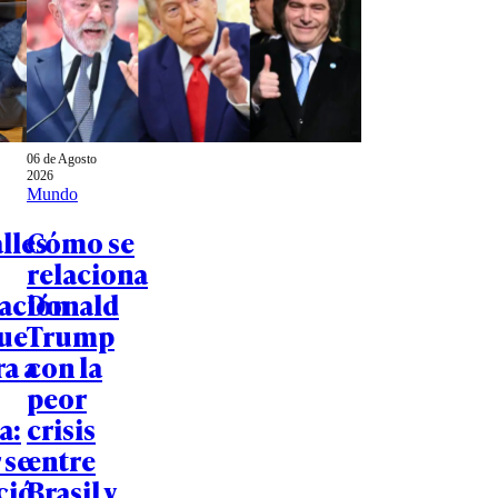
06 de Agosto
2026
Mundo
lles
Cómo se
relaciona
gación
Donald
que
Trump
a a
con la
peor
a:
crisis
 se
entre
ció
Brasil y