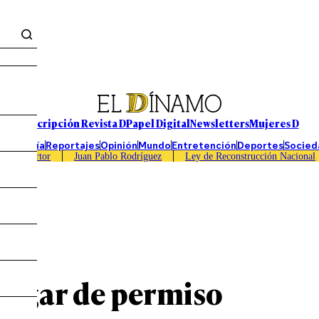
Suscripción Revista D
Papel Digital
Newsletters
Mujeres D
Economía
Reportajes
Opinión
Mundo
Entretención
Deportes
Socied
Caso Sartor
Juan Pablo Rodríguez
Ley de Reconstrucción Nacional
pagar de permiso