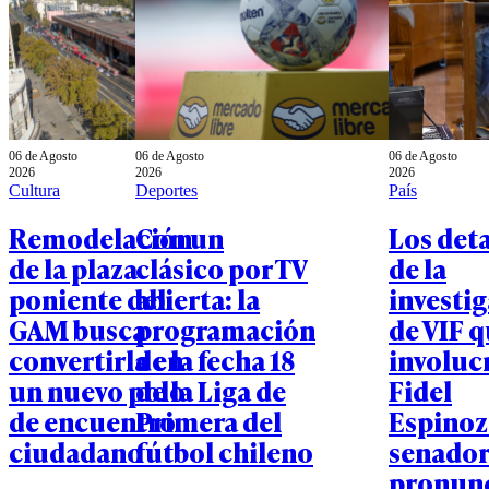
06 de Agosto
06 de Agosto
06 de Agosto
2026
2026
2026
Cultura
Deportes
País
Remodelación
Con un
Los deta
de la plaza
clásico por TV
de la
poniente del
abierta: la
investi
GAM busca
programación
de VIF 
convertirla en
de la fecha 18
involucr
un nuevo polo
de la Liga de
Fidel
de encuentro
Primera del
Espinoz
ciudadano
fútbol chileno
senador
pronun