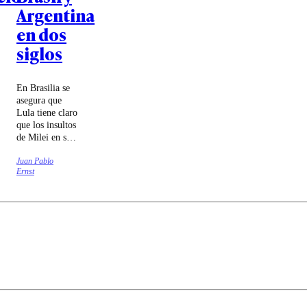
Argentina
en dos
siglos
En Brasilia se
asegura que
Lula tiene claro
que los insultos
de Milei en su
contra
Juan Pablo
responden a su
Ernst
intento de
agradar al
presidente
norteamericano.