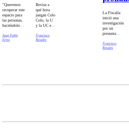
"Queremos
Revisa a
recuperar este
qué hora
La Fiscalía
espacio para
juegan Colo
inició una
las personas,
Colo, la U
investigación
haciéndolo
y la UC en
por un
más seguro,
lo que será
presunta
Juan Pablo
Francisco
más verde y
una nueva
violencia
Ernst
Rosales
más amable",
fecha de la
Francisco
intrafamiliar.
anunció el
Liga de
Rosales
Espinoza
gobernador
Primera del
apuntó a
metropolitano,
fútbol
"situaciones
Claudio
nacional.
de carácter
Orrego.
personal".