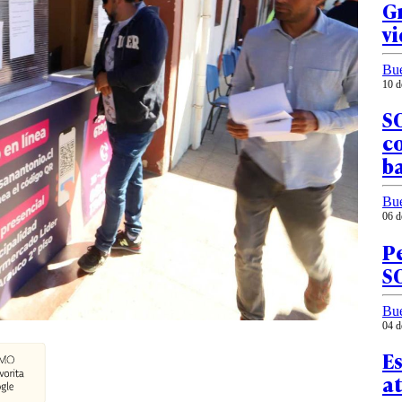
Gr
vi
Bu
10 d
SO
co
b
Bu
06 d
Pe
SO
Bu
04 d
Es
at