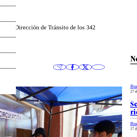
por la Dirección de Tránsito de los 342
N
Bu
27 d
Se
ri
Bu
17 d