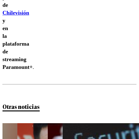
de
Chilevisión
y
en
la
plataforma
de
streaming
Paramount+
.
Otras noticias