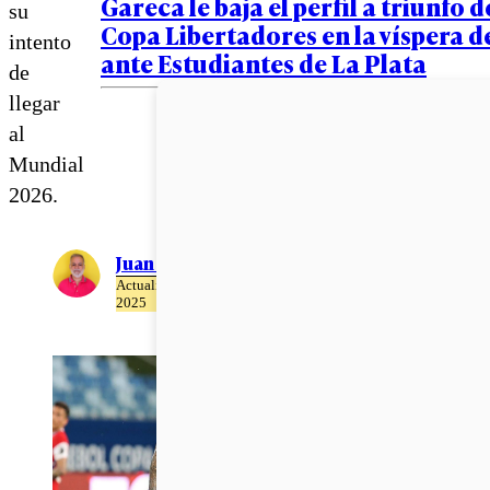
Gareca le baja el perfil a triunfo d
su
Copa Libertadores en la víspera d
intento
ante Estudiantes de La Plata
de
llegar
al
Mundial
2026.
Juan Pablo Ernst
Actualizado el 23 de Abril del
2025