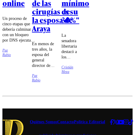
online
de las
mínimo
cirugías de
es su
la esposa de
30%"
Un proceso de
cinco etapas que
Araya
debería culminar
con un bloqueo
La
por DNS ejecutado
senadora
En menos de
por las compañías
libertaria
tres años, la
Paz
de
destacó a
esposa del
Rubio
telecomunicaciones
los
general
fue lo que
ministros
director de
estableció el
Cristián
Jorge
Carabineros
Meza
tribunal.
Quiroz e
Paz
se sometió a
Iván
Rubio
cuatro
Poduje
cirugías cuyo
por "dar
carácter
la batalla
reconstructivo
cultural
fue puesto en
sin
duda.
miedo".
Quiénes Somos
Contacto
Política Editorial