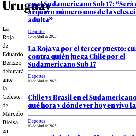
Uruguay
en el Sudamericano Sub 17: “Será 
arquero número uno de la selecc
adulta”
La
Deportes
Roja
10 de Abril de 2025
de
La Roja va por el tercer puesto: c
Eduardo
contra quién juega Chile por el
Sudamericano Sub 17
Berizzo
debutará
Deportes
ante
09 de Abril de 2025
la
Chile vs Brasil en el Sudamericano
Celeste
qué hora y dónde ver hoy en vivo l
de
Marcelo
Deportes
Bielsa
08 de Abril de 2025
en