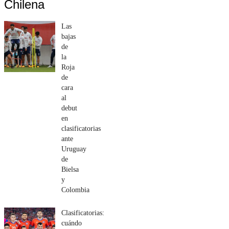
Chilena
Las
bajas
de
la
Roja
de
cara
al
debut
en
clasificatorias
ante
Uruguay
de
Bielsa
y
Colombia
Clasificatorias:
cuándo