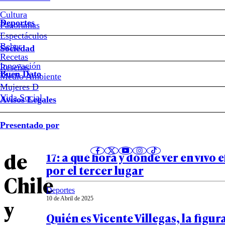
#Uruguay
Cultura
Deportes
Panoramas
Clasificatorias:
Espectáculos
Beber
Sociedad
dónde
Recetas
Innovación
Notas relacionadas
Reseñas
Buen Dato
Medio Ambiente
ver
Mujeres D
Vida Social
Avisos Legales
el
Deportes
Presentado por
11 de Abril de 2025
partido
Chile vs Venezuela en el Sudamer
de
17: a qué hora y dónde ver en vivo 
por el tercer lugar
Chile
Deportes
y
10 de Abril de 2025
Quién es Vicente Villegas, la figur