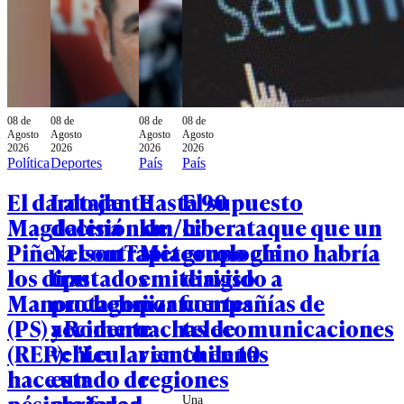
08 de
08 de
08 de
08 de
Agosto
Agosto
Agosto
Agosto
2026
2026
2026
2026
Política
Deportes
País
País
El dardo de
La tajante
Hasta 90
El supuesto
Magdalena
decisión de
km/h:
ciberataque que un
Piñera contra
Nelson Tapia
Meteorología
grupo chino habría
los diputados
tras
emite aviso
dirigido a
Manouchehri
protagonizar
por fuertes
compañías de
(PS) y Romero
accidente
rachas de
telecomunicaciones
(REP): "Le
vehicular en
viento en 10
chilenas
hace un
estado de
regiones
pésimo favor
ebriedad
Una