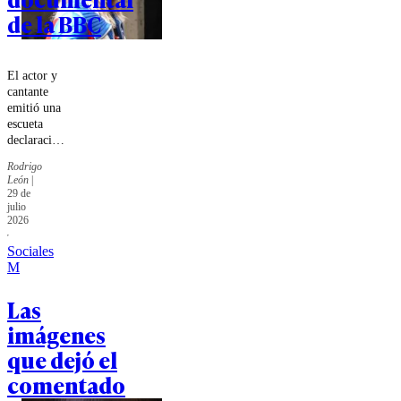
de la BBC
El actor y
cantante
emitió una
escueta
declaración
pública
Rodrigo
donde negó
León
|
todas las
29 de
acusaciones
julio
en su
2026
contra.
Sociales
M
Las
imágenes
que dejó el
comentado