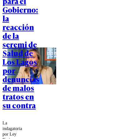
para el
Gobierno:
la
reacción
de la
seremi de
Salud de
Los Lagos
por
denuncias
de malos
tratos en
su contra
La
indagatoria
por Ley