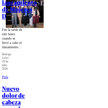
lanzamiento
de Mujeres
D
Fue la tarde de
este lunes
cuando se
llevó a cabo el
lanzamiento de
la plataforma
Rodrigo
que busca
León
|
visibilizar a
29 de
mujeres que
julio
están
2026
impulsando
País
cambios en
Chile y
Nuevo
Latinoamérica.
dolor de
cabeza