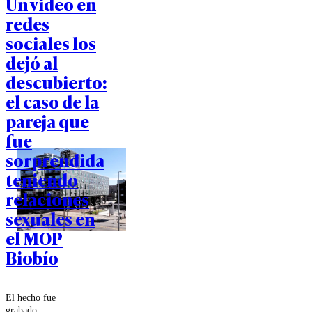
Un video en
redes
sociales los
dejó al
descubierto:
el caso de la
pareja que
fue
sorprendida
teniendo
relaciones
sexuales en
el MOP
Biobío
El hecho fue
grabado