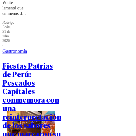
White
lamentó que
en menos de
40 días ha
Rodrigo
tenido que
León
|
despedir a dos
31 de
menores de
julio
edad
2026
asesinados en
Gastronomía
distintas
circunstancias.
Fiestas Patrias
de Perú:
Pescados
Capitales
conmemora con
una
reinterpretación
de los sabores
que marcaron su