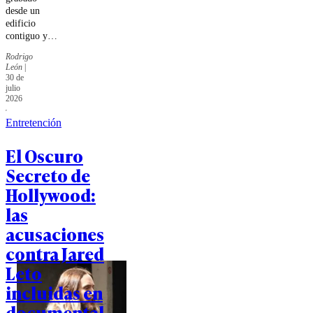
desde un
edificio
contiguo y
publicado en
Rodrigo
redes
León
|
sociales,
30 de
viralizándose
julio
rápidamente.
2026
Entretención
El Oscuro
Secreto de
Hollywood:
las
acusaciones
contra Jared
Leto
incluidas en
documental