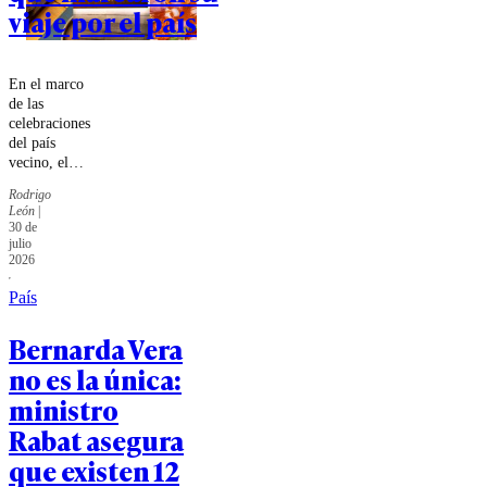
viaje por el país
En el marco
de las
celebraciones
del país
vecino, el
restaurante
Rodrigo
presenta una
León
|
propuesta
30 de
inspirada en
julio
un recorrido
2026
gastronómico
País
por distintas
regiones,
Bernarda Vera
incorporando
ingredientes
no es la única:
como cacao
amazónico,
ministro
ajíes
Rabat asegura
tradicionales,
hierbas frescas
que existen 12
y técnicas que