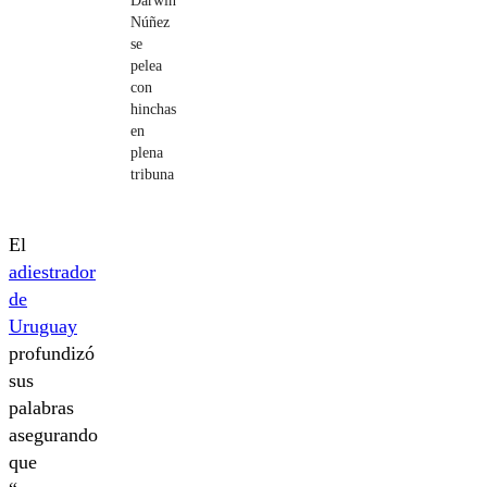
Darwin
Núñez
se
pelea
con
hinchas
en
plena
tribuna
El
adiestrador
de
Uruguay
profundizó
sus
palabras
asegurando
que