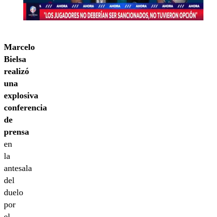
Marcelo
Bielsa
realizó
una
explosiva
conferencia
de
prensa
en
la
antesala
del
duelo
por
el