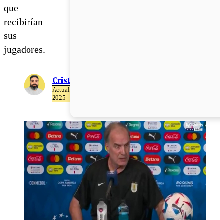
que
recibirían
sus
jugadores.
Cristián Meza
Actualizado el 23 de Abril del
2025