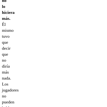
no
lo
hiciera
más.
Él
mismo
tuvo
que
decir
que
no
diría
más
nada.
Los
jugadores
no
pueden