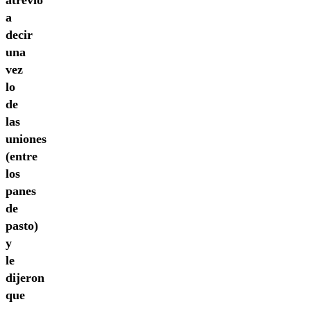
atrevió
a
decir
una
vez
lo
de
las
uniones
(entre
los
panes
de
pasto)
y
le
dijeron
que