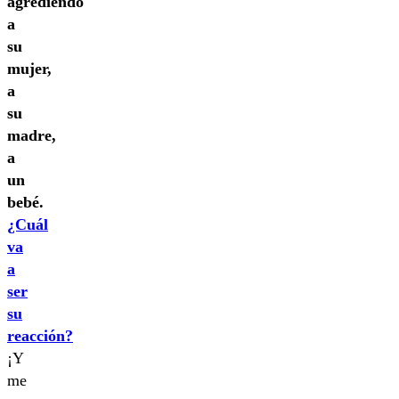
agrediendo
a
su
mujer,
a
su
madre,
a
un
bebé.
¿Cuál
va
a
ser
su
reacción?
¡Y
me