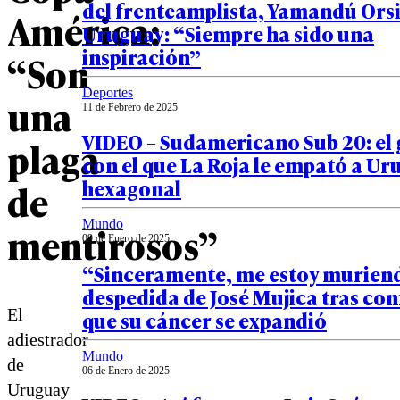
del frenteamplista, Yamandú Orsi
América:
Uruguay: “Siempre ha sido una
inspiración”
“Son
Deportes
una
11 de Febrero de 2025
VIDEO – Sudamericano Sub 20: el
plaga
con el que La Roja le empató a Ur
hexagonal
de
Mundo
mentirosos”
09 de Enero de 2025
“Sinceramente, me estoy muriend
despedida de José Mujica tras co
El
que su cáncer se expandió
adiestrador
Mundo
de
06 de Enero de 2025
Uruguay