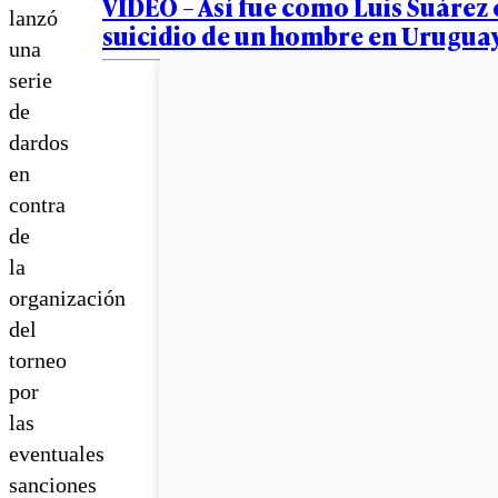
VIDEO – Así fue como Luis Suárez e
lanzó
suicidio de un hombre en Urugua
una
serie
de
dardos
en
contra
de
la
organización
del
torneo
por
las
eventuales
sanciones