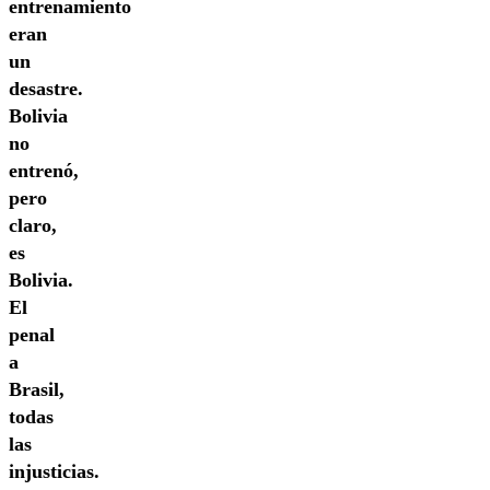
entrenamiento
eran
un
desastre.
Bolivia
no
entrenó,
pero
claro,
es
Bolivia.
El
penal
a
Brasil,
todas
las
injusticias.