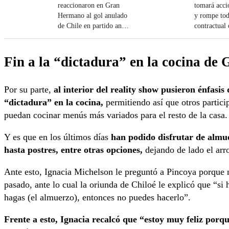
reaccionaron en Gran
tomará acci
Hermano al gol anulado
y rompe tod
de Chile en partido ante
contractual
Colombia
Fin a la “dictadura” en la cocina de
Por su parte,
al interior del reality show pusieron énfasi
“dictadura” en la cocina,
permitiendo así que otros partic
puedan cocinar menús más variados para el resto de la casa.
Y es que en los últimos días
han podido disfrutar de almuer
hasta postres, entre otras opciones,
dejando de lado el arro
Ante esto, Ignacia Michelson le preguntó a Pincoya porque no
pasado, ante lo cual la oriunda de Chiloé le explicó que “si
hagas (el almuerzo), entonces no puedes hacerlo”.
Frente a esto, Ignacia recalcó que “estoy muy feliz porq