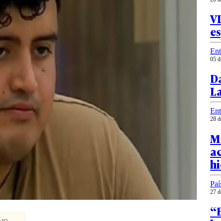
VI
e
Ent
05 d
D
La
Ent
28 d
M
ac
h
Paí
27 d
“E