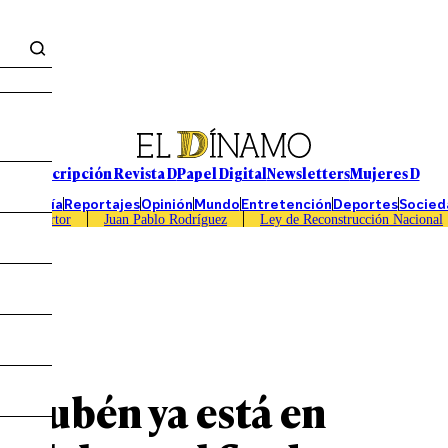
Suscripción Revista D
Papel Digital
Newsletters
Mujeres D
Economía
Reportajes
Opinión
Mundo
Entretención
Deportes
Socied
Caso Sartor
Juan Pablo Rodríguez
Ley de Reconstrucción Nacional
 Rubén ya está en