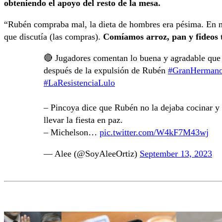
obteniendo el apoyo del resto de la mesa.
“Rubén compraba mal, la dieta de hombres era pésima. En m
que discutía (las compras).
Comíamos arroz, pan y fideos t
🔴 Jugadores comentan lo buena y agradable que 
después de la expulsión de Rubén
#GranHerma
#LaResistenciaLulo
– Pincoya dice que Rubén no la dejaba cocinar y 
llevar la fiesta en paz.
– Michelson…
pic.twitter.com/W4kF7M43wj
— Alee (@SoyAleeOrtiz)
September 13, 2023