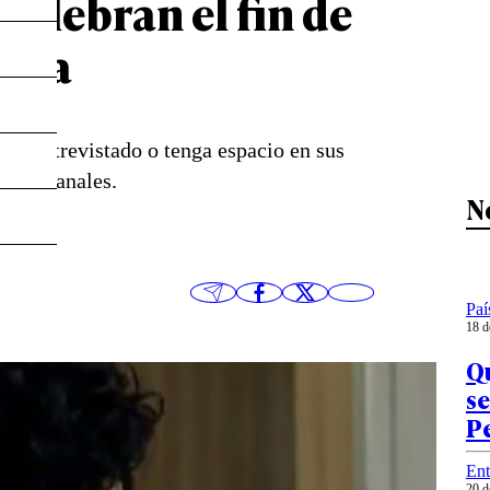
celebran el fin de
cina
sea entrevistado o tenga espacio en sus
otros canales.
N
Paí
18 d
Qu
s
P
Ent
20 d