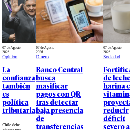
07 de Agosto
07 de Agosto
07 de Agosto
2026
2026
2026
Opinión
Dinero
Sociedad
La
Banco Central
Fortifi
confianza
busca
de leche
también
masificar
harina 
es
pagos con QR
vitamin
política
tras detectar
proyect
tributaria
baja presencia
reducir
de
déficit
transferencias
severo a
Chile debe