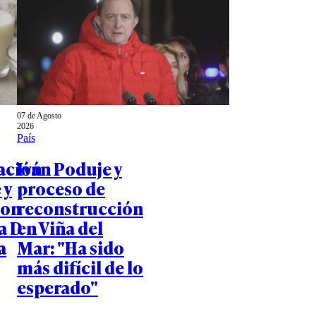
07 de Agosto
2026
País
cación
Iván Poduje y
 y
proceso de
con
reconstrucción
a D
en Viña del
a
Mar: "Ha sido
más difícil de lo
esperado"