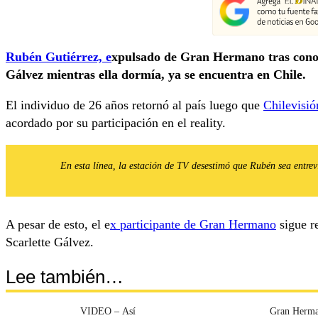
Rubén Gutiérrez, e
xpulsado de Gran Hermano tras cono
Gálvez mientras ella dormía, ya se encuentra en Chile.
El individuo de 26 años retornó al país luego que
Chilevisió
acordado por su participación en el reality.
En esta línea, la estación de TV desestimó que Rubén sea entrev
A pesar de esto, el e
x participante de Gran Hermano
sigue r
Scarlette Gálvez.
Lee también…
VIDEO – Así
Gran Herm