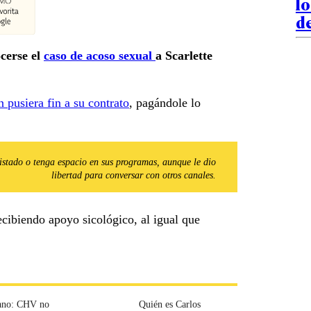
lo
de
cerse el
caso de acoso sexual
a Scarlette
n pusiera fin a su contrato
, pagándole lo
istado o tenga espacio en sus programas, aunque le dio
libertad para conversar con otros canales.
ecibiendo apoyo sicológico, al igual que
ano: CHV no
Quién es Carlos