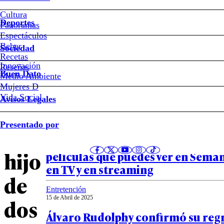
FOTO
Cultura
Deportes
Panoramas
–
Espectáculos
Beber
Sociedad
Amores
Recetas
Innovación
Notas relacionadas
Reseñas
Buen Dato
Medio Ambiente
de
Mujeres D
Vida Social
Avisos Legales
familia:
Entretención
Presentado por
17 de Abril de 2025
el
De Jesús de Nazareth a José de Egip
hijo
películas que puedes ver en Sema
en TV y en streaming
de
Entretención
15 de Abril de 2025
dos
Álvaro Rudolphy confirmó su regr