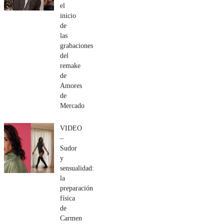
el
inicio
de
las
grabaciones
del
remake
de
Amores
de
Mercado
VIDEO
–
Sudor
y
sensualidad:
la
preparación
física
de
Carmen