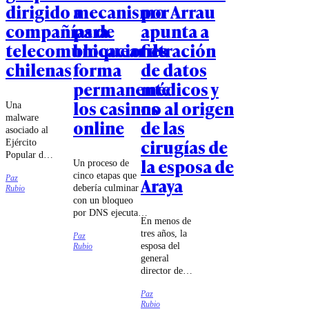
dirigido a
mecanismo
por Arrau
compañías de
para
apunta a
telecomunicaciones
bloquear de
filtración
chilenas
forma
de datos
permanente
médicos y
los casinos
no al origen
Una
malware
online
de las
asociado al
cirugías de
Ejército
Popular de
la esposa de
Un proceso de
Liberación
cinco etapas que
Paz
Araya
chino habría
debería culminar
Rubio
intentado
con un bloqueo
sabotear a
por DNS ejecutado
las
En menos de
por las compañías
compañías
tres años, la
Paz
de
Movistar,
esposa del
Rubio
telecomunicaciones
Entel y
general
fue lo que
Telmex,
director de
estableció el
según
Carabineros
tribunal.
antecedentes
Paz
se sometió a
entregados
Rubio
cuatro