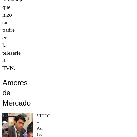
que
hizo
su
padre
en
la
teleserie
de
TVN.
Amores
de
Mercado
VIDEO
–
Así
fue