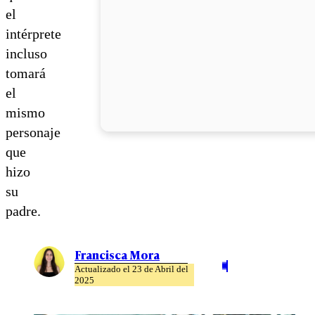
el
intérprete
incluso
tomará
el
mismo
personaje
que
hizo
su
padre.
Francisca Mora
Actualizado el 23 de Abril del
2025