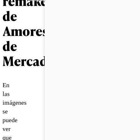
remake
de
Amores
de
Mercado
En
las
imágenes
se
puede
ver
que