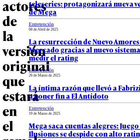
actores
teleseries: protagonizará nueva v
de Mega
de
Entretención
la
08 de Abril de 2025
La resurrección de Nuevo Amores
versión
Mercado gracias al nuevo sistema
medir el rating
original
Entretención
que
26 de Marzo de 2025
La íntima razón que llevó a Fabri
estará
a poner fin a El Antídoto
en
Entretención
19 de Marzo de 2025
el
Mega saca cuentas alegres: Juego
Ilusiones se despide con alto rati