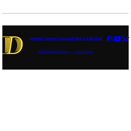
por el
cirugías cuyo
embajador
carácter
de Estados
reconstructivo
Unidos en
fue puesto en
Chile.
duda.
Quiénes Somos
Contacto
Política Editorial
publicidad
términos y condiciones