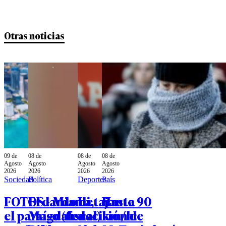
Otras noticias
09 de
08 de
08 de
08 de
Agosto
Agosto
Agosto
Agosto
2026
2026
2026
2026
Sociedad
Política
Deportes
País
FOTOS - Miami,
El dardo de
La tajante
Hasta 90
el paraíso (fiscal)
Magdalena
decisión de
km/h: