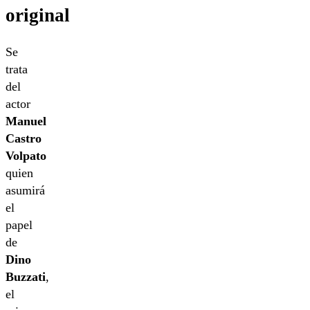
original
Se
trata
del
actor
Manuel
Castro
Volpato
quien
asumirá
el
papel
de
Dino
Buzzati
,
el