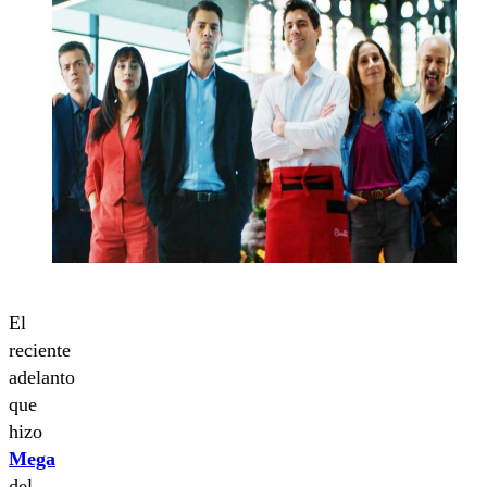
El
reciente
adelanto
que
hizo
Mega
del