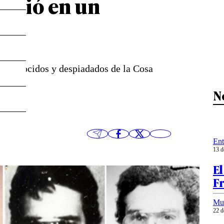
murió en un
 reconocidos y despiadados de la Cosa
N
Ent
13 d
El
Fr
Mu
22 d