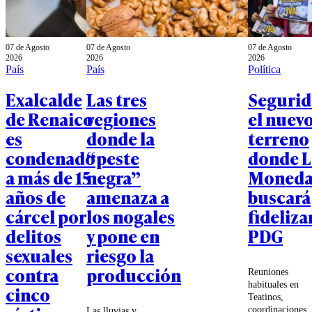
07 de Agosto
07 de Agosto
07 de Agosto
2026
2026
2026
País
País
Política
Exalcalde
Las tres
Segurid
de Renaico
regiones
el nuev
es
donde la
terreno
condenado
“peste
donde L
a más de 15
negra”
Moned
años de
amenaza a
buscará
cárcel por
los nogales
fidelizar
delitos
y pone en
PDG
sexuales
riesgo la
contra
producción
Reuniones
habituales en
cinco
Teatinos,
coordinaciones
Las lluvias y