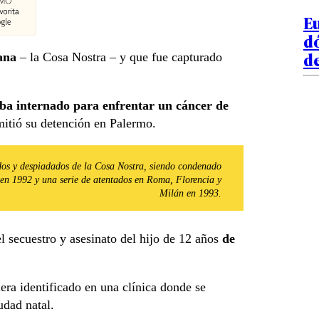
Eu
dó
de
iana
– la Cosa Nostra – y que fue capturado
.
aba internado para enfrentar un cáncer de
mitió su detención en Palermo.
dos y despiadados de la Cosa Nostra, siendo condenado
 en 1992 y una serie de atentados en Roma, Florencia y
Milán en 1993.
el secuestro y asesinato del hijo de 12 años
de
uera identificado en una clínica donde se
udad natal.