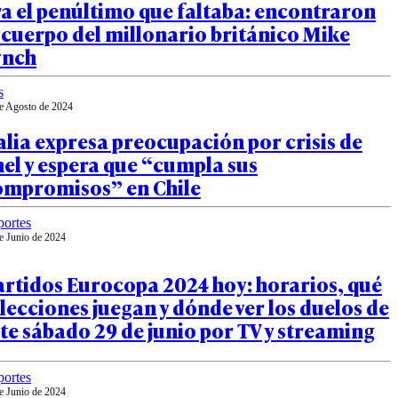
a el penúltimo que faltaba: encontraron
 cuerpo del millonario británico Mike
ynch
s
e Agosto de 2024
alia expresa preocupación por crisis de
el y espera que “cumpla sus
ompromisos” en Chile
ortes
e Junio de 2024
rtidos Eurocopa 2024 hoy: horarios, qué
lecciones juegan y dónde ver los duelos de
te sábado 29 de junio por TV y streaming
ortes
e Junio de 2024