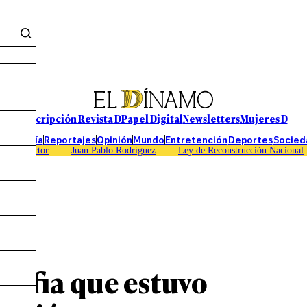
Suscripción Revista D
Papel Digital
Newsletters
Mujeres D
Economía
Reportajes
Opinión
Mundo
Entretención
Deportes
Socied
Caso Sartor
Juan Pablo Rodríguez
Ley de Reconstrucción Nacional
 mafia que estuvo