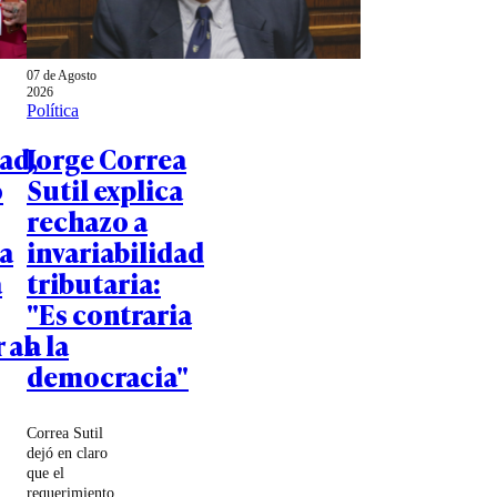
07 de Agosto
2026
Política
ad,
Jorge Correa
o
Sutil explica
rechazo a
a
invariabilidad
a
tributaria:
"Es contraria
 al
a la
democracia"
Correa Sutil
dejó en claro
que el
requerimiento