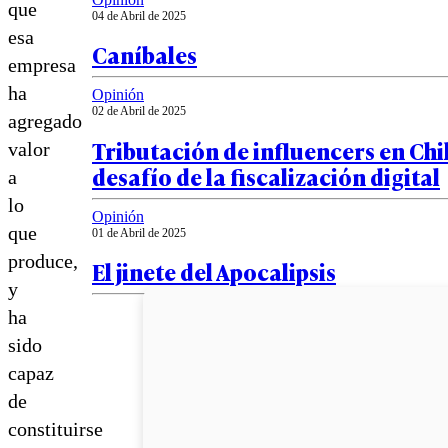
que
04 de Abril de 2025
esa
Caníbales
empresa
ha
Opinión
02 de Abril de 2025
agregado
Tributación de influencers en Chil
valor
desafío de la fiscalización digital
a
lo
Opinión
que
01 de Abril de 2025
produce,
El jinete del Apocalipsis
y
ha
sido
capaz
de
constituirse