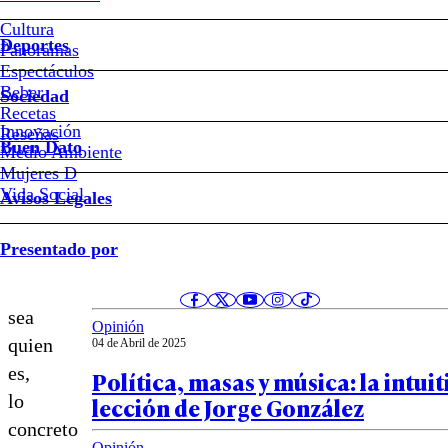
Cultura
Más
Deportes
Panoramas
allá
Espectáculos
Beber
de
Sociedad
Recetas
que
Innovación
Notas relacionadas
Reseñas
Buen Dato
le
Medio Ambiente
Mujeres D
repugne
Vida Social
Avisos Legales
que
quien
Opinión
Presentado por
07 de Abril de 2025
controle
Pendulum
SQM
sea
Opinión
quien
04 de Abril de 2025
es,
Política, masas y música: la intuit
lo
lección de Jorge González
concreto
Opinión