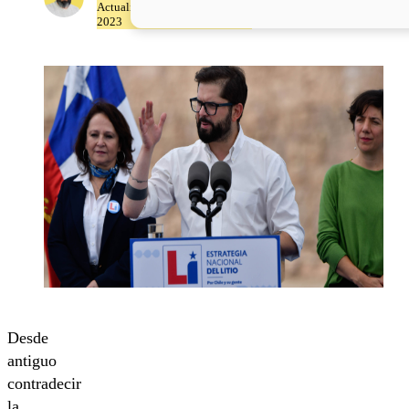
Actualizado el 26 de Abril del
2023
Desde
antiguo
contradecir
la