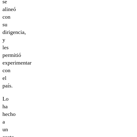
se
alineó
con
su
dirigencia,
y
les
permitió
experimentar
con
el
país.
Lo
ha
hecho
a
un
costo