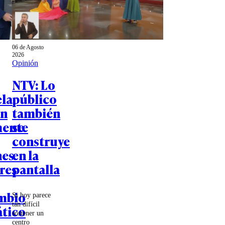
06 de Agosto
2026
Opinión
NTV: Lo
la
público
an
también
mente
se
construye
nes
en la
res
pantalla
mbio
Si hoy parece
tan difícil
tico
sostener un
centro