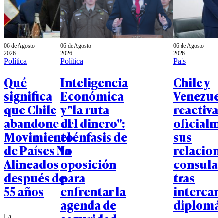
06 de Agosto
06 de Agosto
06 de Agosto
2026
2026
2026
Política
Política
País
Qué
Inteligencia
Chile y
significa
Económica
Venezue
que Chile
y "la ruta
reactiv
abandone el
del dinero":
oficial
Movimiento
el énfasis de
sus
de Países No
la
relacio
Alineados
oposición
consula
después de
para
tras
55 años
enfrentar la
interca
agenda de
diplomá
La