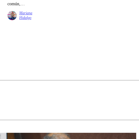
común,
quizás parte
Mariana
de la tarea
Hidalgo
sea volver a
construirlo
desde lugares
más
modestos,
pero no
menos
decisivos. Un
canal público
infantil y
cultural es
uno de esos
lugares. No
porque
resuelva
todo, sino
porque
recuerda que
todavía es
posible
pensar en
algo más que