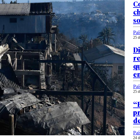
Co
ch
s
Paí
25 d
D
re
qu
en
Paí
25 d
“
pr
de
Paí
24 d