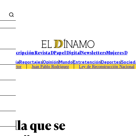
Suscripción Revista D
Papel Digital
Newsletters
Mujeres D
Economía
Reportajes
Opinión
Mundo
Entretención
Deportes
Socied
Caso Sartor
Juan Pablo Rodríguez
Ley de Reconstrucción Nacional
talla que se