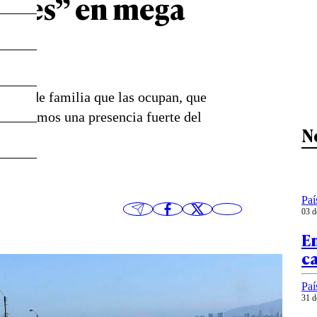
entes” en mega
ar
artes de familia que las ocupan, que
ecesitamos una presencia fuerte del
N
Paí
03 d
En
c
Paí
31 d