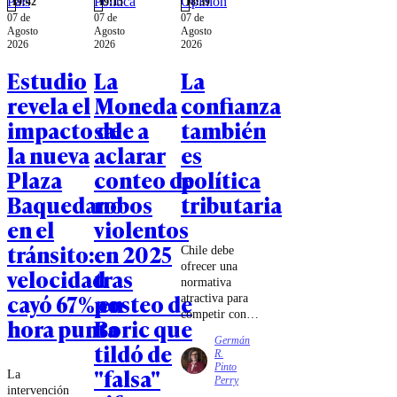
País
Política
Opinión
19:42
19:15
18:39
07 de
07 de
07 de
Agosto
Agosto
Agosto
2026
2026
2026
Estudio
La
La
revela el
Moneda
confianza
impacto de
sale a
también
la nueva
aclarar
es
Plaza
conteo de
política
Baquedano
robos
tributaria
en el
violentos
tránsito:
en 2025
Chile debe
ofrecer una
velocidad
tras
normativa
cayó 67% en
posteo de
atractiva para
competir con
hora punta
Boric que
los mecanismos
Germán
tildó de
de estabilidad e
R.
invariabilidad
Pinto
"falsa"
La
existentes en
Perry
intervención
Perú y