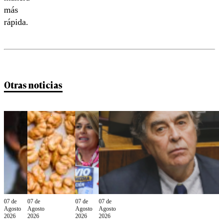
más
rápida.
Otras noticias
07 de
07 de
07 de
07 de
Agosto
Agosto
Agosto
Agosto
2026
2026
2026
2026