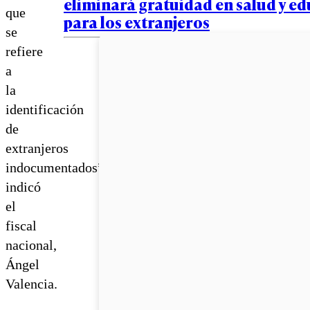
eliminará gratuidad en salud y e
que
para los extranjeros
se
refiere
a
la
identificación
de
extranjeros
indocumentados”,
indicó
el
fiscal
nacional,
Ángel
Valencia.