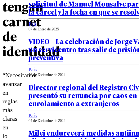
tengan
solicitud de Manuel Monsalve para
la cárcel y la fecha en que se resol
carnet
País
de
07 de Enero de 2025
VIDEO – La celebración de Jorge V
identidad
un servicentro tras salir de prisió
preventiva
País
“Necesitamos
18 de Diciembre de 2024
avanzar
Director regional del Registro Civ
en
presentó su renuncia por caos en
reglas
enrolamiento a extranjeros
más
País
claras
04 de Diciembre de 2024
en
Milei endurecerá medidas antiin
lo