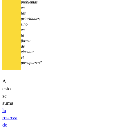
problemas
en
las
prioridades,
sino
en
la
forma
de
ejecutar
el
presupuesto”.
A
esto
se
suma
la
reserva
de