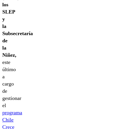
los
SLEP
y
la
Subsecretaría
de
la
Niñez,
este
último
a
cargo
de
gestionar
el
programa
Chile
Crece