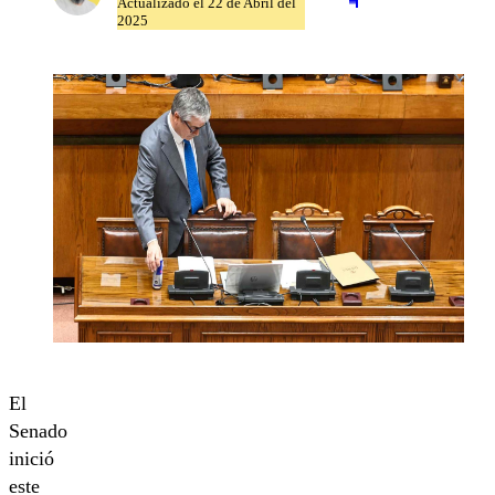
Actualizado el 22 de Abril del
2025
El
Senado
inició
este