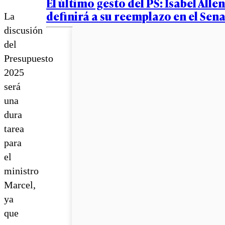
El último gesto del PS: Isabel Alle
definirá a su reemplazo en el Sen
La
discusión
del
Presupuesto
2025
será
una
dura
tarea
para
el
ministro
Marcel,
ya
que