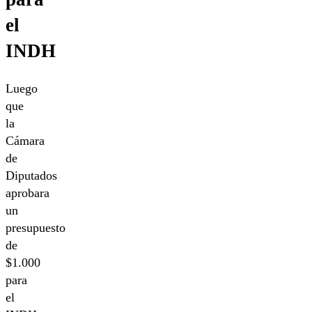
el
INDH
Luego
que
la
Cámara
de
Diputados
aprobara
un
presupuesto
de
$1.000
para
el