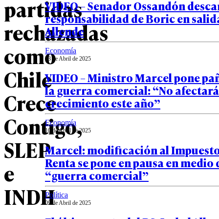
partidas
VIDEO – Senador Ossandón desca
responsabilidad de Boric en salid
rechazadas
Allende
como
Economía
13 de Abril de 2025
Chile
VIDEO – Ministro Marcel pone pañ
la guerra comercial: “No afectará
Crece
crecimiento este año”
Contigo,
Economía
10 de Abril de 2025
SLEP
Marcel: modificación al Impuesto
Renta se pone en pausa en medio 
e
“guerra comercial”
INDH
Política
09 de Abril de 2025