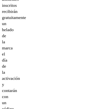
inscritos
recibirán
gratuitamente
un
helado
de
la
marca
el
día
de
la
activación
y
contarán
con
un
código