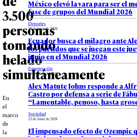
de
México elevó la vara para ser el me
3.500
fase de grupos del Mundial 2026
personas
Deportes
25 de Junio de 2026
tomando
Ecuador busca el milagro ante Al
los partidos que se juegan este jue
helado
junio en el Mundial 2026
simultáneamente
Entretención
24 de Junio de 2026
Alex Matute Johns responde a Alf
Castro por defensa a serie de Fábu
En
“Lamentable, penoso, hasta gros
el
Sociedad
marco
23 de Junio de 2026
de
El impensado efecto de Ozempic 
la