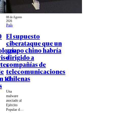
08 de Agosto
2026
País
0
El supuesto
ciberataque que un
ología
grupo chino habría
viso
dirigido a
rtes
compañías de
de
telecomunicaciones
n 10
chilenas
s
Una
malware
asociado al
Ejército
Popular de