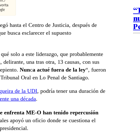
“T
n
Pe
ó hasta el Centro de Justicia, después de
que busca esclarecer el supuesto
 qué solo a este liderazgo, que probablemente
 delirante, una tras otra, 13 causas, con sus
repiento.
Nun
c
a actué fuera de la
ley
“, fueron
 Tribunal Oral en Lo Penal de Santiago.
gueira de la UDI
, podría tener una duración de
mente una década
.
que enfrenta ME-O han tenido repercusión
ales apoyó un oficio donde se cuestiona el
presidencial.