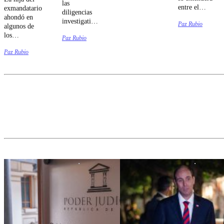
las
entre el
exmandatario
diligencias
domingo 9 y
ahondó en
investigativas
Paz Rubio
el jueves 13
algunos de
sobre el
de agosto.
los
Paz Rubio
siniestro vial,
liderazgos
el
Paz Rubio
del
exdeportista
Congreso.
quedó
apercibido.