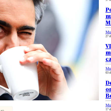
Po
n
M
Mu
27 d
V
m
c
Mu
03 d
De
or
Bo
Mu
17 d