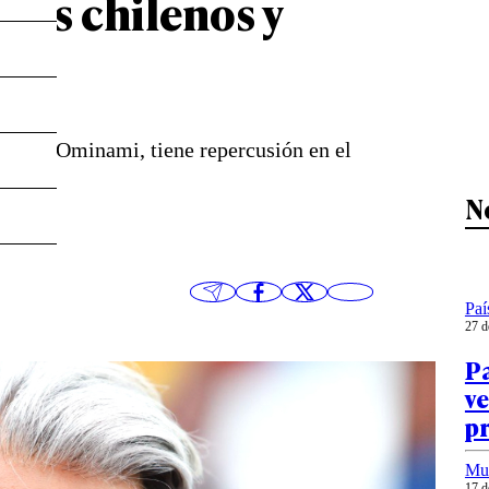
ales chilenos y
íquez-Ominami, tiene repercusión en el
N
Paí
27 d
Pa
ve
pr
Mu
17 d