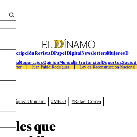
Suscripción Revista D
Papel Digital
Newsletters
Mujeres D
Economía
Reportajes
Opinión
Mundo
Entretención
Deportes
Socied
Caso Sartor
Juan Pablo Rodríguez
Ley de Reconstrucción Nacional
rco Enríquez-Ominami
#ME-O
#Rafael Correa
onales que