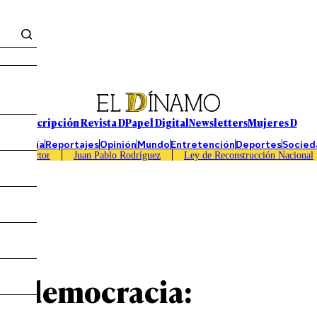
Suscripción Revista D
Papel Digital
Newsletters
Mujeres D
Economía
Reportajes
Opinión
Mundo
Entretención
Deportes
Socied
Caso Sartor
Juan Pablo Rodríguez
Ley de Reconstrucción Nacional
 la democracia: