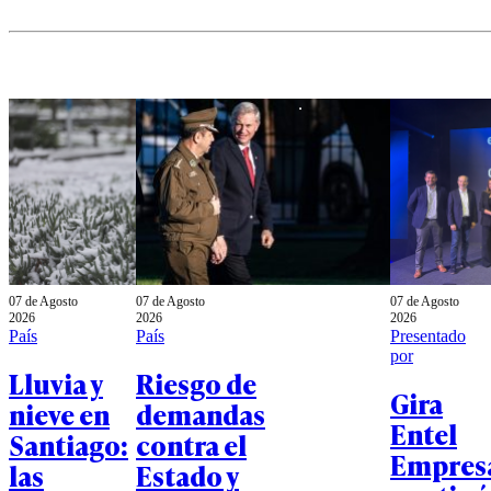
07 de Agosto
07 de Agosto
07 de Agosto
2026
2026
2026
País
País
Presentado
por
Lluvia y
Riesgo de
Gira
nieve en
demandas
Entel
Santiago:
contra el
Empres
las
Estado y