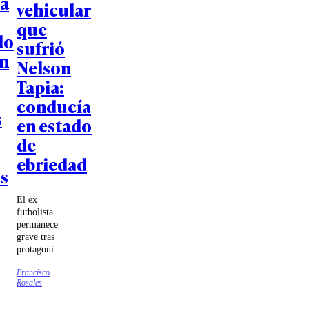
a
vehicular
que
do
sufrió
n
Nelson
Tapia:
conducía
s
en estado
de
ebriedad
s
El ex
futbolista
permanece
grave tras
protagonizar
un fuerte
Francisco
accidente de
Rosales
tránsito en
la Región