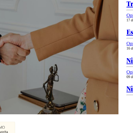
Tr
Op
17 d
Es
Op
16 d
N
Op
09 d
Ni