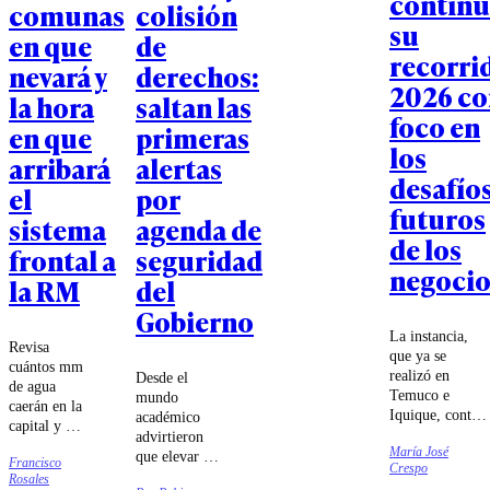
continú
comunas
colisión
su
en que
de
recorri
nevará y
derechos:
2026 co
la hora
saltan las
foco en
en que
primeras
los
arribará
alertas
desafío
el
por
futuros
sistema
agenda de
de los
frontal a
seguridad
negocio
la RM
del
Gobierno
La instancia,
Revisa
que ya se
cuántos mm
realizó en
Desde el
de agua
Temuco e
mundo
caerán en la
Iquique, contó
académico
capital y las
con charlas de
advirtieron
zonas en
María José
Ignacio Briones
que elevar a
Francisco
que podría
Crespo
y Katherina
rango
Rosales
nevar