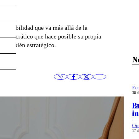
a
sponsabilidad que va más allá de la
do democrático que hace posible su propia
no también estratégico.
N
Ec
30 d
Bu
in
Op
17 d