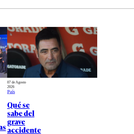
07 de Agosto
2026
País
Qué se
sabe del
grave
as
accidente