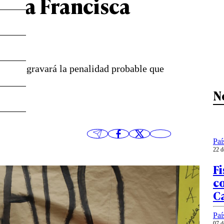
ntra Francisca
odista agravará la penalidad probable que
N
Paí
22 d
Fi
c
C
Paí
07 d