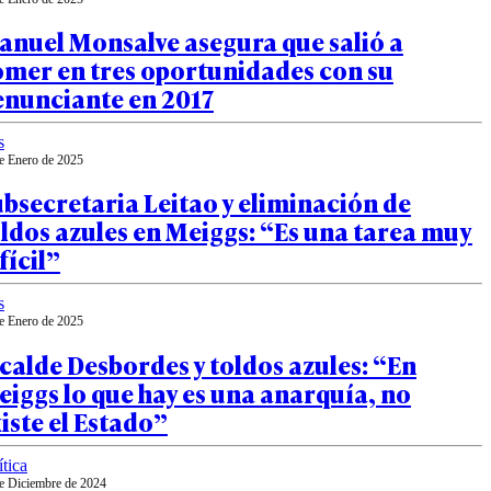
anuel Monsalve asegura que salió a
omer en tres oportunidades con su
enunciante en 2017
s
e Enero de 2025
bsecretaria Leitao y eliminación de
ldos azules en Meiggs: “Es una tarea muy
fícil”
s
e Enero de 2025
calde Desbordes y toldos azules: “En
iggs lo que hay es una anarquía, no
iste el Estado”
ítica
e Diciembre de 2024