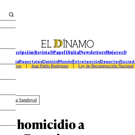
Suscripción Revista D
Papel Digital
Newsletters
Mujeres D
Economía
Reportajes
Opinión
Mundo
Entretención
Deportes
Socied
Caso Sartor
Juan Pablo Rodríguez
Ley de Reconstrucción Nacional
Francisca Sandoval
por homicidio a