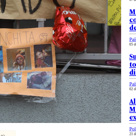
M
c
d
Paí
05 d
Su
to
di
Paí
02 d
Al
Me
ex
Pol
21 d