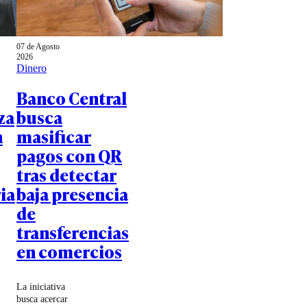
07 de Agosto
2026
Dinero
Banco Central
za
busca
n
masificar
pagos con QR
tras detectar
ia
baja presencia
de
transferencias
en comercios
La iniciativa
busca acercar