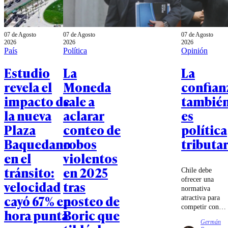
07 de Agosto
07 de Agosto
07 de Agosto
2026
2026
2026
País
Política
Opinión
Estudio
La
La
revela el
Moneda
confian
impacto de
sale a
tambié
la nueva
aclarar
es
Plaza
conteo de
política
Baquedano
robos
tributar
en el
violentos
tránsito:
en 2025
Chile debe
ofrecer una
velocidad
tras
normativa
cayó 67% en
posteo de
atractiva para
competir con
hora punta
Boric que
los mecanismos
Germán
de estabilidad e