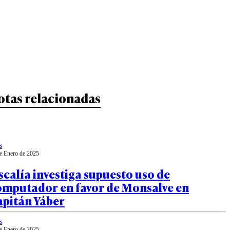
otas relacionadas
s
e Enero de 2025
scalía investiga supuesto uso de
omputador en favor de Monsalve en
apitán Yáber
s
e Enero de 2025