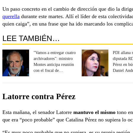
Un paso concreto en el cambio de dirección que dio la diri
querella
durante este martes. Allí el líder de esta colectivid
quien caiga”, en una frase que ha ido marcando los complica
LEE TAMBIÉN…
“Vamos a entregar cuatro
PDI allana 
archivadores”: ministro
diputada RD
Montes anticipa reunión
Pérez en bú
con el fiscal de
Daniel And
Antofagasta
Latorre contra Pérez
Esta mañana, el senador Latorre
mantuvo el mismo
tono en
que era “poco probable” que Catalina Pérez no supiera lo o
“Es muy poco probable que no supiera, es su propia región, 