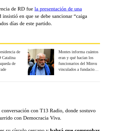
gencia de RD fue
la presentación de una
ad insistió en que se debe sancionar “caiga
dos días de este partido.
residencia de
Montes informa cuántos
 Catalina
eran y qué hacían los
squeda de
funcionarios del Minvu
rade
vinculados a fundaciones
como Democracia Viva
 conversación con T13 Radio, donde sostuvo
currido con Democracia Viva.
es su círculo cercano y
habrá que comprobar