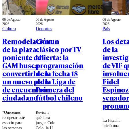
06 de Agosto
06 de Agosto
06 de Agosto
2026
2026
2026
Cultura
Deportes
País
Remodelación
Con un
Los deta
de la plaza
clásico por TV
de la
poniente del
abierta: la
investi
GAM busca
programación
de VIF 
convertirla en
de la fecha 18
involucr
un nuevo polo
de la Liga de
Fidel
de encuentro
Primera del
Espinoz
ciudadano
fútbol chileno
senador
pronun
"Queremos
Revisa a
recuperar este
qué hora
La Fiscalía
espacio para
juegan Colo
inició una
las personas,
Colo, la U