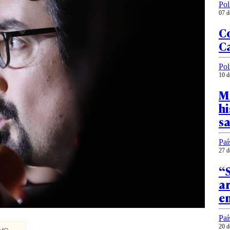
Pol
07 d
C
C
Pol
10 d
M
hi
sa
Paí
27 d
“S
ar
en
Paí
20 d