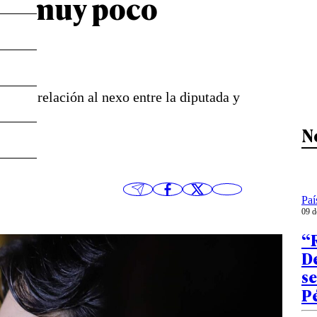
“Es muy poco
a”
o en relación al nexo entre la diputada y
ión.
N
Paí
09 d
“R
De
se
P