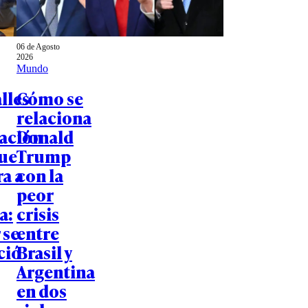
06 de Agosto
2026
Mundo
lles
Cómo se
relaciona
gación
Donald
que
Trump
a a
con la
peor
a:
crisis
 se
entre
ció
Brasil y
Argentina
en dos