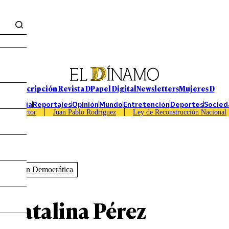
Suscripción Revista D
Papel Digital
Newsletters
Mujeres D
Economía
Reportajes
Opinión
Mundo
Entretención
Deportes
Socied
Caso Sartor
Juan Pablo Rodríguez
Ley de Reconstrucción Nacional
volución Democrática
 a Catalina Pérez