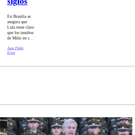
siglos
En Brasilia se
asegura que
Lula tiene claro
que los insultos
de Milei en su
contra
Juan Pablo
responden a su
Ernst
intento de
agradar al
presidente
norteamericano.