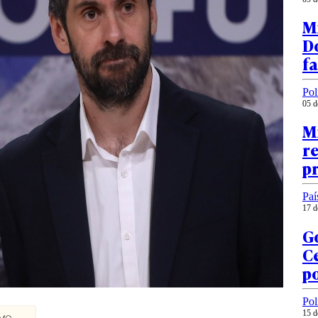
Mi
Do
fa
Pol
05 d
Mi
re
p
Paí
17 d
G
Ce
po
Pol
15 d