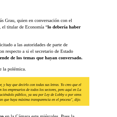
lás Grau, quien en conversación con el
, el titular de Economía “
lo debería haber
citado a las autoridades de parte de
on respecto a si el secretario de Estado
ende de los temas que hayan conversado.
e la polémica.
r, y hay que decirlo con todas sus letras. Yo creo que el
n los empresarios de todos los sectores, pero aquí en La
aciéndolo público, ya sea por Ley de Lobby o por otros
n que haya máxima transparencia en el proceso", dijo.
rro
en la Cámara este miércoles. Pues la