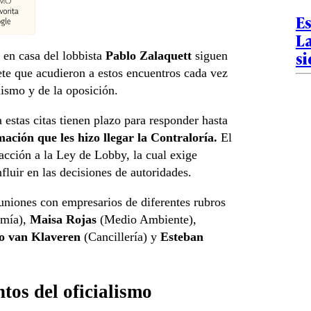
Es
La
s
c
en casa del lobbista
Pablo Zalaquett
siguen
te que acudieron a estos encuentros cada vez
lismo y de la oposición.
a estas citas tienen plazo para responder hasta
ación que les hizo llegar la Contraloría.
El
fracción a la Ley de Lobby, la cual exige
fluir en las decisiones de autoridades.
euniones con empresarios de diferentes rubros
mía),
Maisa Rojas
(Medio Ambiente),
o van Klaveren
(Cancillería) y
Esteban
tos del oficialismo