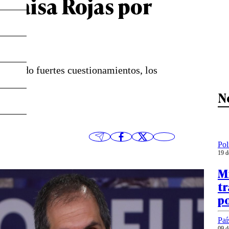
 Maisa Rojas por
t
entado fuertes cuestionamientos, los
s.
N
Pol
19 d
Mi
tr
po
Paí
09 d