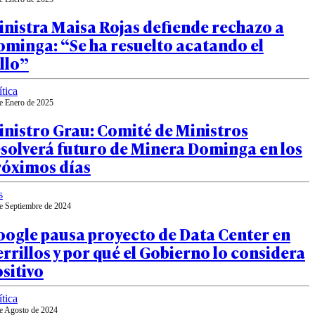
nistra Maisa Rojas defiende rechazo a
minga: “Se ha resuelto acatando el
llo”
ítica
e Enero de 2025
nistro Grau: Comité de Ministros
solverá futuro de Minera Dominga en los
róximos días
s
e Septiembre de 2024
oogle pausa proyecto de Data Center en
rrillos y por qué el Gobierno lo considera
sitivo
ítica
e Agosto de 2024