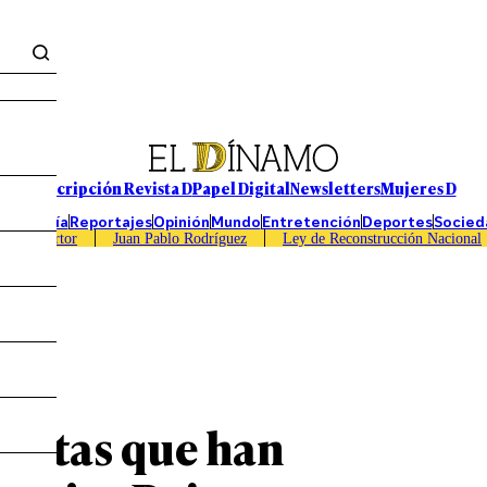
Suscripción Revista D
Papel Digital
Newsletters
Mujeres D
Economía
Reportajes
Opinión
Mundo
Entretención
Deportes
Socied
Caso Sartor
Juan Pablo Rodríguez
Ley de Reconstrucción Nacional
alistas que han