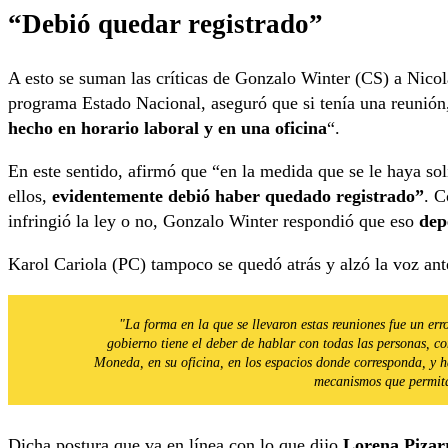
“Debió quedar registrado”
A esto se suman las críticas de Gonzalo Winter (CS) a Nico
programa Estado Nacional,
aseguró que si tenía una reunión
hecho en horario laboral y en una oficina
“.
En este sentido, afirmó que “en la medida que se le haya soli
ellos,
evidentemente debió haber quedado registrado”
. C
infringió la ley o no, Gonzalo Winter respondió que eso
dep
Karol Cariola (PC) tampoco se quedó atrás y alzó la voz ant
"La forma en la que se llevaron estas reuniones fue un erro
gobierno tiene el deber de hablar con todas las personas, co
Moneda, en su oficina, en los espacios donde corresponda, y h
mecanismos que permita
Dicha postura que va en línea con lo que dijo
Lorena Piza