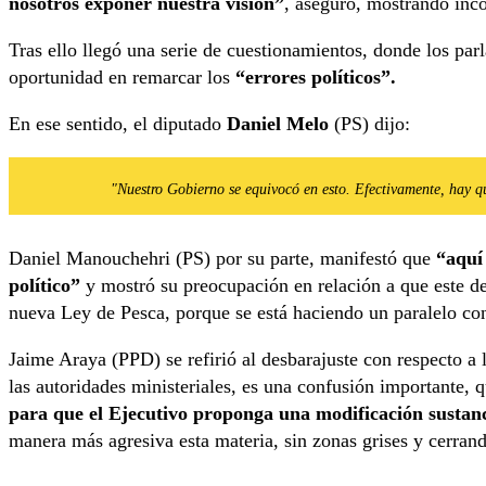
nosotros exponer nuestra visión”
, aseguró, mostrando inco
Tras ello llegó una serie de cuestionamientos, donde los parl
oportunidad en remarcar los
“errores políticos”.
En ese sentido, el diputado
Daniel Melo
(PS) dijo:
"Nuestro Gobierno se equivocó en esto. Efectivamente, hay qu
Daniel Manouchehri (PS) por su parte, manifestó que
“aquí
político”
y mostró su preocupación en relación a que este deb
nueva Ley de Pesca, porque se está haciendo un paralelo con
Jaime Araya (PPD) se refirió al desbarajuste con respecto a
las autoridades ministeriales, es una confusión importante, 
para que el Ejecutivo proponga una modificación sustanc
manera más agresiva esta materia, sin zonas grises y cerrand