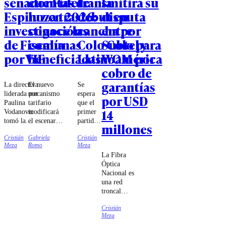
senador Fidel
cuentas de
transmitirá su
la
Espinoza tras
luz en 2026:
debut en
disputa
investigación
conoce las
cancha por
entre
de Fiscalía
comunas
Colo Colo para
Subtel y
por VIF
beneficiadas
Latinoamérica
WOM por
cobro de
garantías
La directiva
El nuevo
Se
liderada por
mecanismo
espera
por USD
Paulina
tarifario
que el
14
Vodanovic
modificará
primer
tomó la
el escenario
partido
millones
decisión luego
previsto
de
Cristián
Gabriela
Cristián
que la Fiscalía
para las
Vozinha
Meza
Romo
Meza
Regional de
cuentas de
como
La Fibra
Valparaíso
electricidad,
jugador
Óptica
iniciara una
limitando
de Colo
Nacional es
investigación
las alzas y
Colo se
una red
que involucra
generando
concrete
troncal
al
rebajas en
el
impulsada
parlamentario.
algunas
próximo
Cristián
con un
comunas
fin de
Meza
subsidio
del país.
semana.