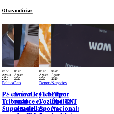
Otras noticias
06 de
06 de
06 de
06 de
Agosto
Agosto
Agosto
Agosto
2026
2026
2026
2026
Política
País
Deportes
Negocios
PS envía al
Nueva ley
Fiebre por
Fibra
Tribunal
reduce el
Vozinha: TNT
Óptica
Supremo al
alza de las
Sports
Nacional: