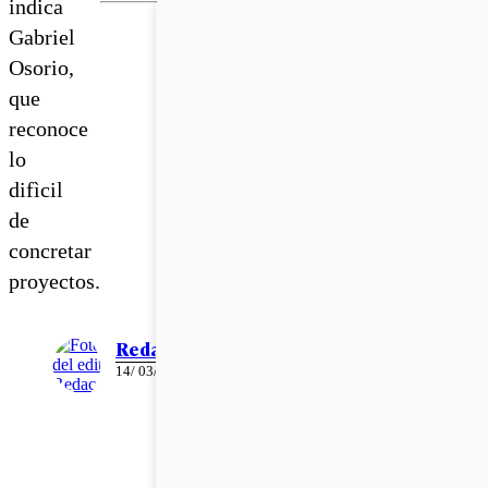
indica
Gabriel
Osorio,
que
reconoce
lo
difìcil
de
concretar
proyectos.
Redacción
14/ 03/ 2016