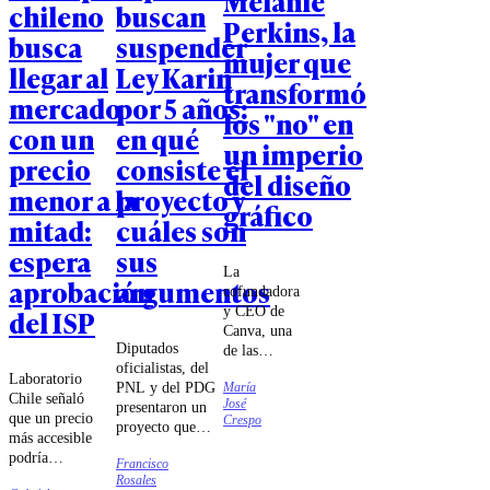
Melanie
chileno
buscan
Perkins, la
busca
suspender
mujer que
llegar al
Ley Karin
transformó
mercado
por 5 años:
los "no" en
con un
en qué
un imperio
precio
consiste el
del diseño
menor a la
proyecto y
gráfico
mitad:
cuáles son
espera
sus
La
aprobación
argumentos
cofundadora
y CEO de
del ISP
Canva, una
Diputados
de las
oficialistas, del
empresas
Laboratorio
PNL y del PDG
María
más
Chile señaló
José
presentaron un
rentables
que un precio
Crespo
proyecto que
del mundo,
más accesible
suspende
debió
podría
Francisco
transitoriamente
superar
permitir
Rosales
los efectos de la
múltiples