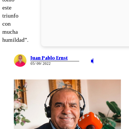
este
triunfo
con
mucha
humildad”.
Juan Pablo Ernst
05/ 09/ 2022