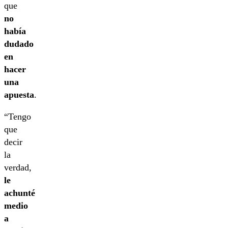
que
no
había
dudado
en
hacer
una
apuesta
.
“Tengo
que
decir
la
verdad,
le
achunté
medio
a