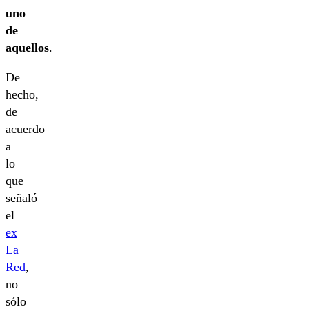
uno
de
aquellos
.
De
hecho,
de
acuerdo
a
lo
que
señaló
el
ex
La
Red
,
no
sólo