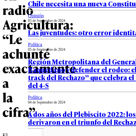
Chile necesita una nueva Constit
radio
Opinión
Agricultura:
05 de Septiembre de 2024
Las juventudes: otro error identit
“Le
Política
achunté
05 de Septiembre de 2024
Región Metropolitana del Genera
exactamente
Baquedano y defender el rodeo: el
track del Rechazo” que celebra el
a
del 4-S
la
Política
04 de Septiembre de 2024
cifra”
A dos años del Plebiscito 2022: los
derivaron en el triunfo del Recha
El