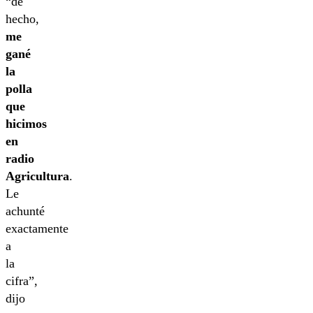
“de
hecho,
me
gané
la
polla
que
hicimos
en
radio
Agricultura
.
Le
achunté
exactamente
a
la
cifra”,
dijo