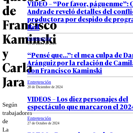
VIDEO – “Por favor, páguenme”: 
de
Andrade reveló detalles del confl
productora por despido de progr
Francisco
Red
Kaminski
Entretención
11 de Enero de 2025
y
“Pensé que…”: el mea culpa de Da
Aránguiz por la relación de Cami
Carla
con Francisco Kaminski
Jara
Entretención
20 de Diciembre de 2024
VIDEOS – Los diez personajes del
Según
espectáculo que marcaron el 202
trabajadores
Entretención
de
27 de Octubre de 2024
La