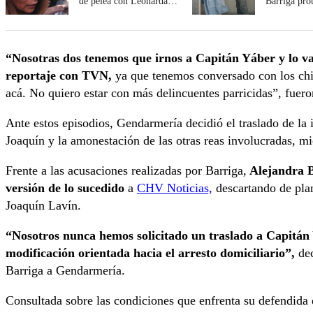
de pelea con Leonarda
Barriga pro
Villalobos
pelea con L
Villalobos e
“Nosotras dos tenemos que irnos a Capitán Yáber y lo va
reportaje con TVN,
ya que tenemos conversado con los chi
acá. No quiero estar con más delincuentes parricidas”, fuero
Ante estos episodios, Gendarmería decidió el traslado de la
Joaquín y la amonestación de las otras reas involucradas, m
Frente a las acusaciones realizadas por Barriga,
Alejandra B
versión de lo sucedido
a
CHV Noticias,
descartando de plan
Joaquín Lavín.
“Nosotros nunca hemos solicitado un traslado a Capitán
modificación orientada hacia el arresto domiciliario”,
dec
Barriga a Gendarmería.
Consultada sobre las condiciones que enfrenta su defendida 