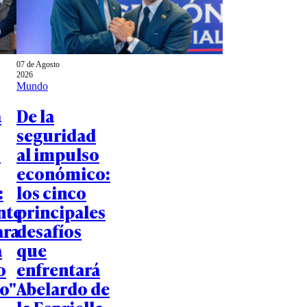
07 de Agosto
2026
Mundo
á
De la
seguridad
o
al impulso
económico:
:
los cinco
nte
principales
ara
desafíos
a
que
o
enfrentará
o"
Abelardo de