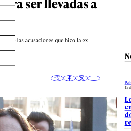
ara ser llevadas a
chazó las acusaciones que hizo la ex
N
Paí
15 d
Lo
en
do
r