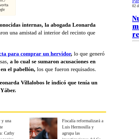
Paí
02 d
Nu
ma
onocidas internas, la abogada Leonarda
re
aron una amistad al interior del recinto que
cta para comprar un hervidor
,
lo que generó
sas,
a lo cual se sumaron acusaciones en
en el pabellón,
los que fueron requisados.
onarda Villalobos le indicó que tenía un
 Yáber.
 y una
Fiscalía reformalizará a
te
Luis Hermosilla y
a: Cathy
agrupa las