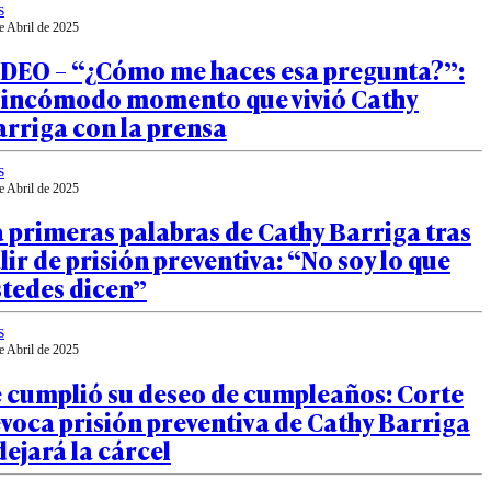
s
e Abril de 2025
IDEO – “¿Cómo me haces esa pregunta?”:
l incómodo momento que vivió Cathy
rriga con la prensa
s
e Abril de 2025
 primeras palabras de Cathy Barriga tras
lir de prisión preventiva: “No soy lo que
stedes dicen”
s
e Abril de 2025
e cumplió su deseo de cumpleaños: Corte
voca prisión preventiva de Cathy Barriga
dejará la cárcel