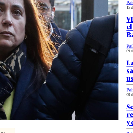
Paí
15 d
V
e
Ba
Paí
09 d
La
sa
u
Paí
09 d
S
re
y 