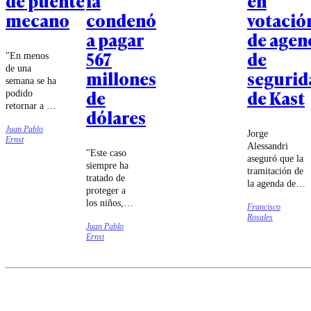
de puente
la
en
mecano
condenó
votació
a pagar
de agen
567
de
"En menos
de una
millones
segurid
semana se ha
de
de Kast
podido
retornar a la
dólares
conectividad
Juan Pablo
para los
Jorge
Ernst
vecinos",
Alessandri
"Este caso
resaltó el
aseguró que la
siempre ha
subsecretario
tramitación de
tratado de
de Obras
la agenda de
proteger a
Públicas,
seguridad será
los niños,
Nicolás
Francisco
más expedita
defender a
Balmaceda.
Rosales
que la
Juan Pablo
las
megarreforma.
Ernst
familias",
aseveró el
fiscal
general de
Nuevo
México,