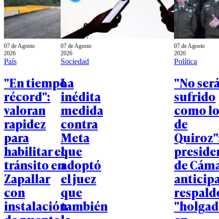
07 de Agosto
07 de Agosto
07 de Agosto
2026
2026
2026
País
Sociedad
Política
"En tiempo
La
"No ser
récord":
inédita
sufrido
valoran
medida
como l
rapidez
contra
de
para
Meta
Quiroz"
habilitar el
que
preside
tránsito en
adoptó
de Cám
Zapallar
el juez
anticip
con
que
respald
instalación
también
"holgad