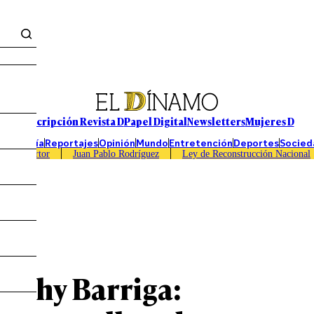
Suscripción Revista D
Papel Digital
Newsletters
Mujeres D
Economía
Reportajes
Opinión
Mundo
Entretención
Deportes
Socied
Caso Sartor
Juan Pablo Rodríguez
Ley de Reconstrucción Nacional
Cathy Barriga: