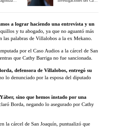
tagoniza
investigaciones del Caso
eonarda
Audios y Factop
n la cárcel
mos a lograr haciendo una entrevista y un
quillos y tu abogado, ya que no aguantó más
n las palabras de Villalobos a la ex Mekano.
 imputada por el Caso Audios a la cárcel de San
ientras que Cathy Barriga no fue sancionada.
orda, defensora de Villalobos, entregó su
o lo denunciado por la esposa del diputado
 Yáber, sino que hemos instado por una
laró Borda, negando lo asegurado por Cathy
en la cárcel de San Joaquín, puntualizó que