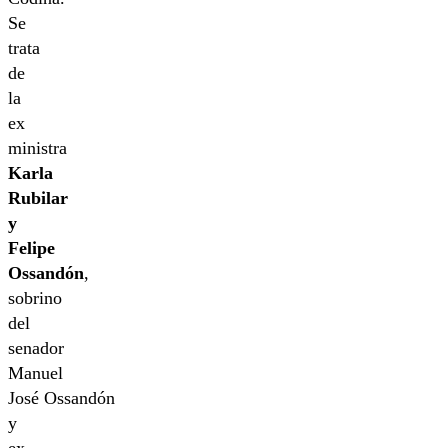
Se
trata
de
la
ex
ministra
Karla
Rubilar
y
Felipe
Ossandón
,
sobrino
del
senador
Manuel
José Ossandón
y