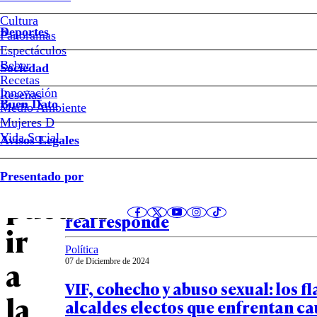
Municipales
Cultura
2024:
Deportes
Panoramas
Espectáculos
los
Beber
Sociedad
Recetas
alcaldes
Innovación
Notas relacionadas
Reseñas
Buen Dato
Medio Ambiente
Mujeres D
que
Vida Social
Avisos Legales
no
Opinión
Presentado por
25 de Febrero de 2025
pueden
Cuando la ideología fracasa, la po
real responde
ir
Política
a
07 de Diciembre de 2024
VIF, cohecho y abuso sexual: los 
la
alcaldes electos que enfrentan ca