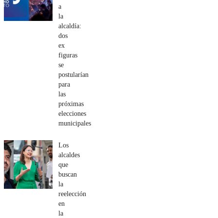
a
la
alcaldía:
dos
ex
figuras
se
postularían
para
las
próximas
elecciones
municipales
Los
alcaldes
que
buscan
la
reelección
en
la