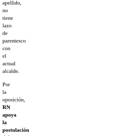
apellido,
no
tiene
lazo
de
parentesco
con
el
actual
alcalde.
Por
la
oposición,
RN
apoya
la
postulación