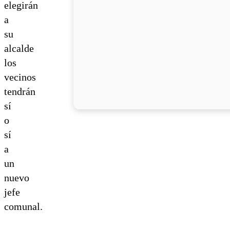
elegirán
a
su
alcalde
los
vecinos
tendrán
sí
o
sí
a
un
nuevo
jefe
comunal.