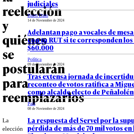
judiciales
reelección
Buen Dato
y
14 de Noviembre de 2024
Adelantan pago a vocales de mesa:
quiénes
con tu RUT si te corresponden los
$60.000
se
Política
postularán
09 de Noviembre de 2024
Tras extensa jornada de incertid
para
reconteo de votos ratifica a Migu
como alcalde electo de Peñalolén
reemplazarlos
País
08 de Noviembre de 2024
La respuesta del Servel por la sup
La
pérdida de más de 70 mil votos en 
elección