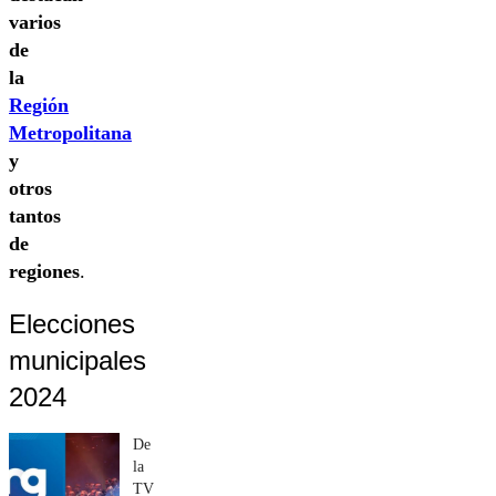
varios
de
la
Región
Metropolitana
y
otros
tantos
de
regiones
.
Elecciones
municipales
2024
De
la
TV