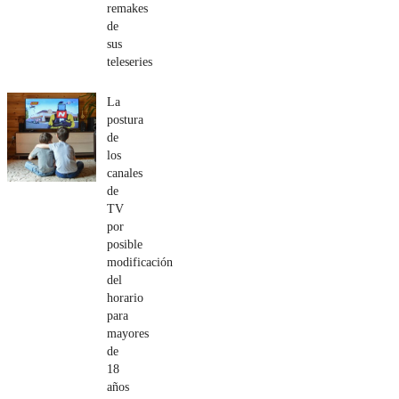
remakes
de
sus
teleseries
La
postura
de
los
canales
de
TV
por
posible
modificación
del
horario
para
mayores
de
18
años