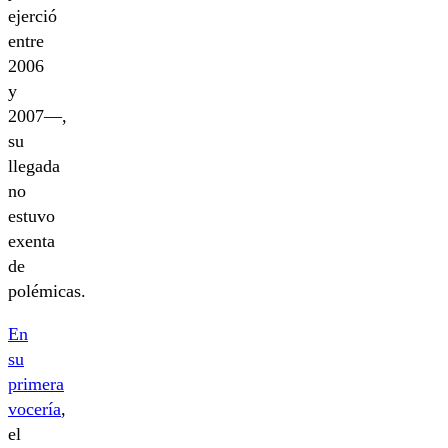
ejerció
entre
2006
y
2007―,
su
llegada
no
estuvo
exenta
de
polémicas.
En
su
primera
vocería
,
el