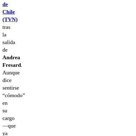
de
Chile
(TVN)
tras
la
salida
de
Andrea
Fresard
.
Aunque
dice
sentirse
“cómodo”
en
su
cargo
―que
ya