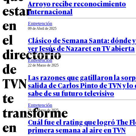
Arroyo recibe reconocimiento
estar
internacional
en
Entretención
09 de Abril de 2025
el
Clásico de Semana Santa: dónde 
ver Jesús de Nazaret en TV abierta
directorio
Entretención
de
22 de Marzo de 2025
Las razones que gatillaron la sor
TVN
salida de Carlos Pinto de TVN y lo 
sabe de su futuro televisivo
te
Entretención
transforme
21 de Marzo de 2025
Cuál fue el rating que logró The F
en
primera semana al aire en TVN