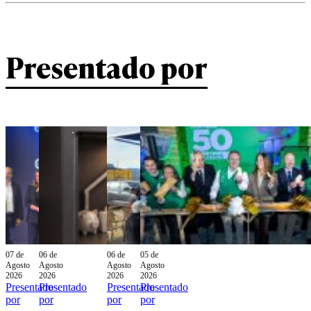
Presentado por
07 de
06 de
06 de
05 de
Agosto
Agosto
Agosto
Agosto
2026
2026
2026
2026
Presentado
Presentado
Presentado
Presentado
por
por
por
por