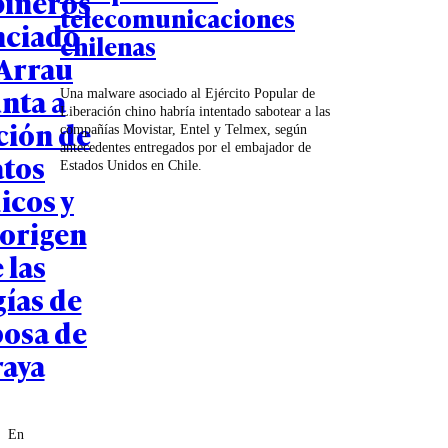
bineros
telecomunicaciones
nciado
chilenas
 Arrau
nta a
Una malware asociado al Ejército Popular de
Liberación chino habría intentado sabotear a las
ación de
compañías Movistar, Entel y Telmex, según
antecedentes entregados por el embajador de
atos
Estados Unidos en Chile.
icos y
 origen
 las
gías de
posa de
raya
En