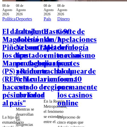
08 de
08 de
08 de
08 de
Agosto
Agosto
Agosto
Agosto
2026
2026
2026
2026
Política
Deportes
País
Dinero
El dardo de
La tajante
Hasta 90
Corte de
Magdalena
decisión de
km/h:
Apelaciones
Piñera contra
Nelson Tapia
Meteorología
define
los diputados
tras
emite aviso
mecanismo
Manouchehri
protagonizar
por fuertes
para
(PS) y Romero
accidente
rachas de
bloquear de
(REP): "Le
vehicular en
viento en 10
forma
hace un
estado de
regiones
permanente
pésimo favor
ebriedad
los casinos
al país"
online
En la Región
Metropolitana,
Mientras se
el fenómeno
desarrollan
se extenderá
La hija del
Un proceso de
las
entre el
exmandatario
cinco etapas que
diligencias
domingo 9 y