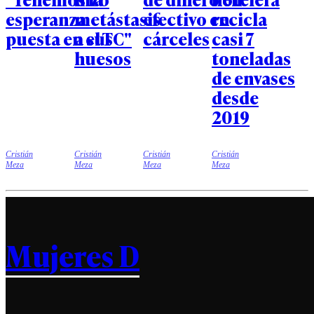
esperanza
metástasis
efectivo en
recicla
puesta en el TC"
a sus
cárceles
casi 7
huesos
toneladas
de envases
desde
2019
Cristián
Cristián
Cristián
Cristián
Meza
Meza
Meza
Meza
Mujeres D