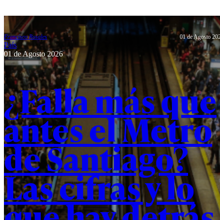
integrar
investigación
aplicada,
desarrollo
tecnológico
Francisco Rosales
01 de Agosto 20
País
e
01 de Agosto 2026
innovación,
con el
objetivo de
¿Falla más que
fortalecer la
formación
de
profesionales
antes el Metro
y dar
respuesta a
los desafíos
de Santiago?
del sistema
de salud.
Las cifras y lo
que hay detrás