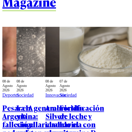
Magazine
08 de
08 de
08 de
07 de
Agosto
Agosto
Agosto
Agosto
2026
2026
2026
2026
Deportes
Sociedad
Innovación
Sociedad
Pesar en
La IA general
Amoricidio
Fortificación
Argentina:
y la
Silver:
de leche y
falleció el
singularidad:
cuando el
harina con