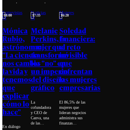
Entrevistas
Noticias
Mujeres
08:00
17:35
16:28
M
M
D
Mónica
Melanie
Soledad
Rubio,
Perkins, la
financiera:
astrónoma:
mujer que
el reto
"La ciencia
transformó
invisible
nos cambia
los "no" en
que
la vida y
un imperio
enfrentan
tenemos
del diseño
las mujeres
que
gráfico
empresarias
explicar
cómo lo
La
El 86,5% de las
cofundadora
mujeres que
hace"
y CEO de
lideran negocios
Canva, una
administra sus
de las
finanzas
En diálogo
empresas
completamente