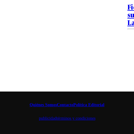
Fi
su
L
Quiénes Somos
Contacto
Política Editorial
publicidad
términos y condiciones