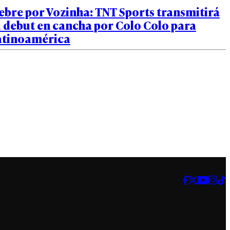
ebre por Vozinha: TNT Sports transmitirá
 debut en cancha por Colo Colo para
atinoamérica