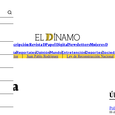
Suscripción Revista D
Papel Digital
Newsletters
Mujeres D
Economía
Reportajes
Opinión
Mundo
Entretención
Deportes
Socied
Caso Sartor
Juan Pablo Rodríguez
Ley de Reconstrucción Nacional
oya
Ú
Pol
06 d