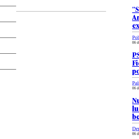
"
A
ex
Pol
06 d
PS
Fi
po
Paí
06 d
Nu
l
b
Dep
06 d