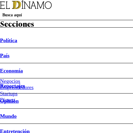
Secciones
Política
País
Política
País
Economía
Negocios
Reportajes
Emprendedores
Loreto M
Startups
Dinero
Opinión
Mundo
Entretención