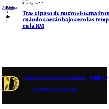
06 de Agosto 2026
Anterior
Página
Tras el paso de nuevo sistema fron
3
de
cuándo caerán bajo cero las tem
1
en la RM
Quiénes Somos
Contacto
Política Editorial
publicidad
términos y condiciones