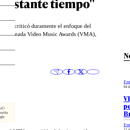
e bastante tiempo"
 Iver, criticó duramente el enfoque del
emios llamada Video Music Awards (VMA),
N
Ent
04 d
VI
pe
Br
Ent
11 d