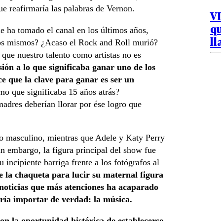
ue reafirmaría las palabras de Vernon.
VI
qu
e ha tomado el canal en los últimos años,
l
os mismos? ¿Acaso el Rock and Roll murió?
 que nuestro talento como artistas no es
ión a lo que significaba ganar uno de los
e que la clave para ganar es ser un
mo que significaba 15 años atrás?
adres deberían llorar por ése logro que
o masculino, mientras que Adele y Katy Perry
in embargo, la figura principal del show fue
incipiente barriga frente a los fotógrafos al
 la chaqueta para lucir su maternal figura
s noticias que más atenciones ha acaparado
ría importar de verdad: la música.
on la oportunidad histórica de establecerse