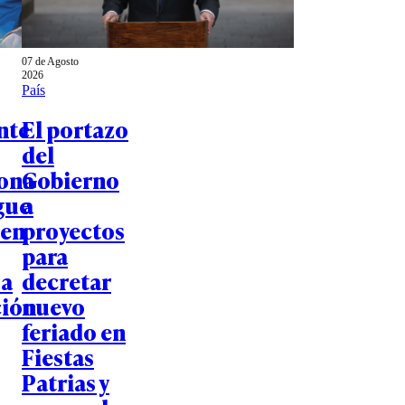
07 de Agosto
2026
País
nte
El portazo
del
ona
Gobierno
gue
a
 en
proyectos
para
 a
decretar
ción
nuevo
feriado en
Fiestas
Patrias y