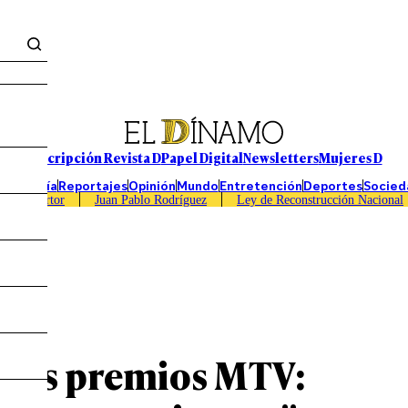
Suscripción Revista D
Papel Digital
Newsletters
Mujeres D
Economía
Reportajes
Opinión
Mundo
Entretención
Deportes
Socied
Caso Sartor
Juan Pablo Rodríguez
Ley de Reconstrucción Nacional
TV
a los premios MTV: