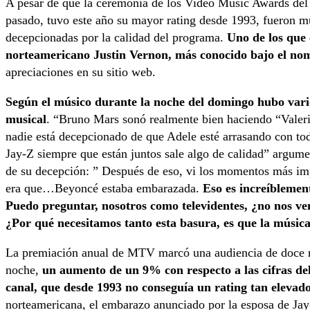
A pesar de que la ceremonia de los Video Music Awards del
pasado, tuvo este año su mayor rating desde 1993, fueron m
decepcionadas por la calidad del programa.
Uno de los que 
norteamericano Justin Vernon, más conocido bajo el no
apreciaciones en su sitio web.
Según el músico durante la noche del domingo hubo vari
musical
. “Bruno Mars sonó realmente bien haciendo “Vale
nadie está decepcionado de que Adele esté arrasando con to
Jay-Z siempre que están juntos sale algo de calidad” argumen
de su decepción: ” Después de eso, vi los momentos más im
era que…Beyoncé estaba embarazada.
Eso es increíblemen
Puedo preguntar, nosotros como televidentes, ¿no nos v
¿Por qué necesitamos tanto esta basura, es que la música 
La premiación anual de MTV marcó una audiencia de doce m
noche,
un aumento de un 9% con respecto a las cifras del
canal, que desde 1993 no conseguía un rating tan elevad
norteamericana, el embarazo anunciado por la esposa de Jay