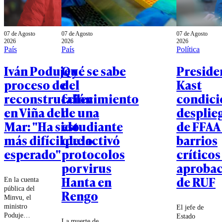
07 de Agosto
07 de Agosto
07 de Agosto
2026
2026
2026
País
País
Política
Iván Poduje y
Qué se sabe
Preside
proceso de
del
Kast
reconstrucción
fallecimiento
condici
en Viña del
de una
desplie
Mar: "Ha sido
estudiante
de FFAA
más difícil de lo
que activó
barrios
esperado"
protocolos
críticos
por virus
aproba
Hanta en
de RUF
En la cuenta
pública del
Rengo
Minvu, el
ministro
El jefe de
Poduje
Estado
La muerte de