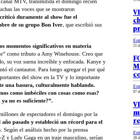
 canal MTV, transmitida el domingo recién
uchas las voces que se mostraron
VI
criticó duramente al show fue el
ch
mbre de su grupo Bon Iver
, que escribió sus
p
Ent
os momentos significativos en materia
21 d
rie” como tributo a Amy Winehouse. Creo que
FO
do, su voz suena increíble y enfocada. Kanye y
M
tó el cantautor. Para luego agregar el por qué
co
portantes del show en la TV y lo importante
te una basura, culturalmente hablando.
Ent
07 d
emos como imbéciles con cosas como esas?
ya no es suficiente?”.
V
nu
illones de espectadores el domingo por la
re
 año pasado y estableció un récord para el
o
. Según el análisis hecho por la prensa
Ent
-Z y Lady Gaga en un traje masculino, serían
28 d