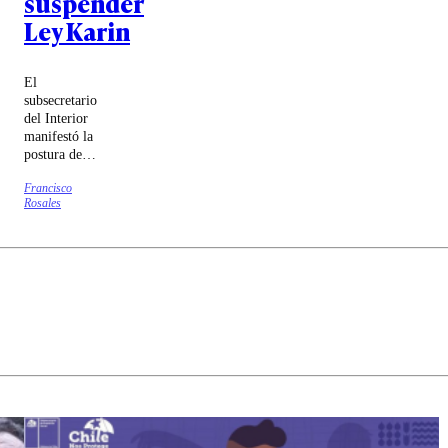
suspender
Ley Karin
El
subsecretario
del Interior
manifestó la
postura del
Gobierno
Francisco
sobre la idea
Rosales
de declarar
feriado el
jueves 17 de
septiembre y
el criticado
proyecto que
busca
suspender la
Ley Karin.