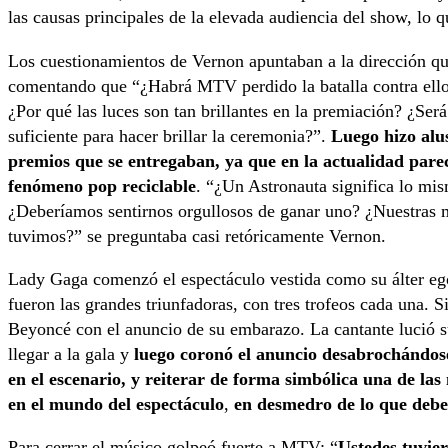
las causas principales de la elevada audiencia del show, lo q
Los cuestionamientos de Vernon apuntaban a la dirección qu
comentando que “¿Habrá MTV perdido la batalla contra ell
¿Por qué las luces son tan brillantes en la premiación? ¿Será
suficiente para hacer brillar la ceremonia?”.
Luego hizo alus
premios que se entregaban, ya que en la actualidad parec
fenómeno pop reciclable
. “¿Un Astronauta significa lo mis
¿Deberíamos sentirnos orgullosos de ganar uno? ¿Nuestras m
tuvimos?” se preguntaba casi retóricamente Vernon.
Lady Gaga comenzó el espectáculo vestida como su álter eg
fueron las grandes triunfadoras, con tres trofeos cada una. S
Beyoncé con el anuncio de su embarazo. La cantante lució su 
llegar a la gala y
luego coronó el anuncio desabrochándose
en el escenario, y reiterar de forma simbólica una de la
en el mundo del espectáculo
,
en desmedro de lo que debe
Para cerrar el músico golpeó fuerte a MTV: “
Ustedes tuvier